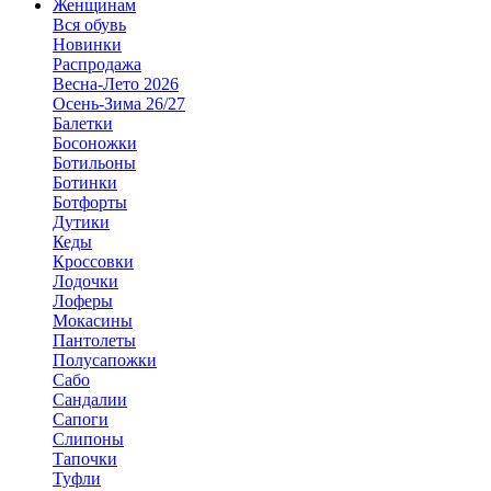
Женщинам
Вся обувь
Новинки
Распродажа
Весна-Лето 2026
Осень-Зима 26/27
Балетки
Босоножки
Ботильоны
Ботинки
Ботфорты
Дутики
Кеды
Кроссовки
Лодочки
Лоферы
Мокасины
Пантолеты
Полусапожки
Сабо
Сандалии
Сапоги
Слипоны
Тапочки
Туфли