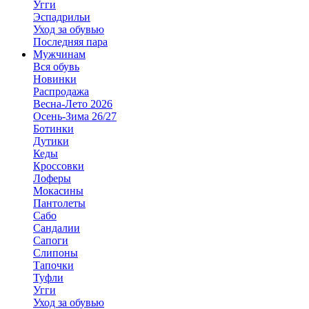
Угги
Эспадрильи
Уход за обувью
Последняя пара
Мужчинам
Вся обувь
Новинки
Распродажа
Весна-Лето 2026
Осень-Зима 26/27
Ботинки
Дутики
Кеды
Кроссовки
Лоферы
Мокасины
Пантолеты
Сабо
Сандалии
Сапоги
Слипоны
Тапочки
Туфли
Угги
Уход за обувью