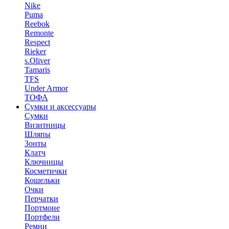
Nike
Puma
Reebok
Remonte
Respect
Rieker
s.Oliver
Tamaris
TFS
Under Armor
ТОФА
Сумки и аксессуары
Сумки
Визитницы
Шляпы
Зонты
Клатч
Ключницы
Косметички
Кошельки
Очки
Перчатки
Портмоне
Портфели
Ремни