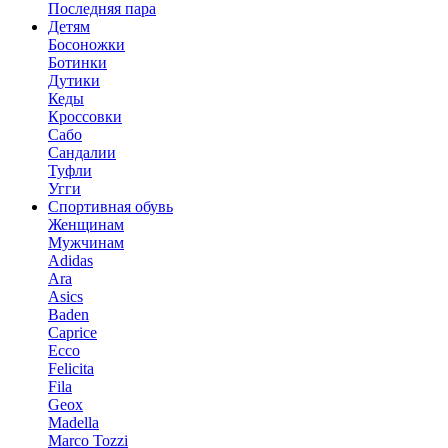
Последняя пара
Детям
Босоножки
Ботинки
Дутики
Кеды
Кроссовки
Сабо
Сандалии
Туфли
Угги
Спортивная обувь
Женщинам
Мужчинам
Adidas
Ara
Asics
Baden
Caprice
Ecco
Felicita
Fila
Geox
Madella
Marco Tozzi