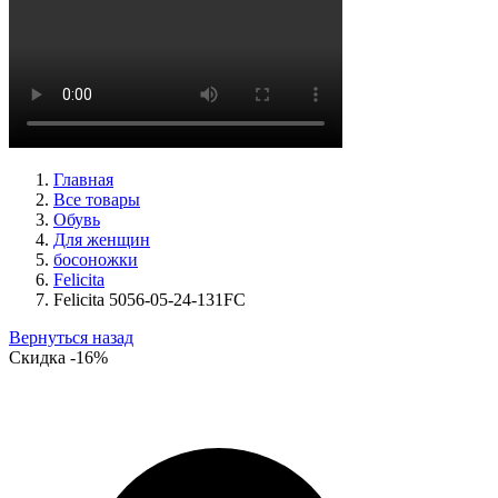
ботинки женские демисезонные Ara артикул 1211266-01
Размеры (RUS):
39
40
Перейти
к товару
Главная
Все товары
Обувь
Для женщин
босоножки
Felicita
Felicita 5056-05-24-131FC
Вернуться назад
Скидка
-16%