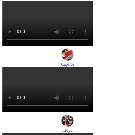
кроссовки мужские летние Pikolinos артикул M2A-6252
Blue
Размеры (RUS):
40
43
Перейти
к товару
Caprice
кроссовки женские демисезонные Caprice артикул 9-23717-
46-523
Размеры (RUS):
40
Перейти
к товару
Lloyd