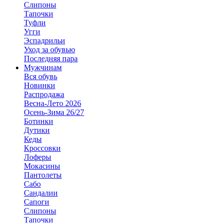
Слипоны
Тапочки
Туфли
Угги
Эспадрильи
Уход за обувью
Последняя пара
Мужчинам
Вся обувь
Новинки
Распродажа
Весна-Лето 2026
Осень-Зима 26/27
Ботинки
Дутики
Кеды
Кроссовки
Лоферы
Мокасины
Пантолеты
Сабо
Сандалии
Сапоги
Слипоны
Тапочки