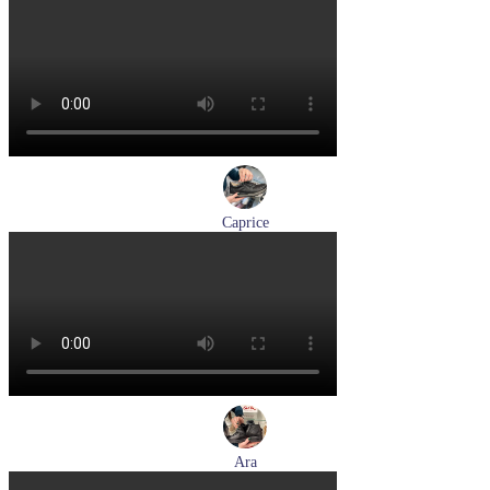
туфли мужские демисезонные Lloyd артикул 24-625-20
Размеры (RUS):
40,5
41
42
42,5
43
44
Перейти
к товару
Caprice
кроссовки женские демисезонные Caprice артикул 9-23734-
45-019
Размеры (RUS):
36
37
38
39
41
Перейти
к товару
Ara