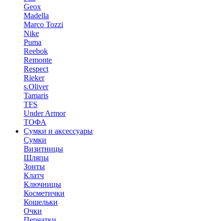
Geox
Madella
Marco Tozzi
Nike
Puma
Reebok
Remonte
Respect
Rieker
s.Oliver
Tamaris
TFS
Under Armor
ТОФА
Сумки и аксессуары
Сумки
Визитницы
Шляпы
Зонты
Клатч
Ключницы
Косметички
Кошельки
Очки
Перчатки