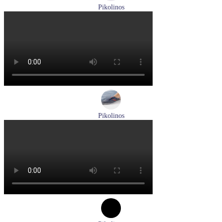
Pikolinos
босоножки женские летние Pikolinos артикул W8K-0741C2
Размеры (RUS):
37
38
39
Перейти
к товару
Pikolinos
кроссовки мужские демисезонные Pikolinos артикул M4U-
6046C1
Размеры (RUS):
43
44
Перейти
к товару