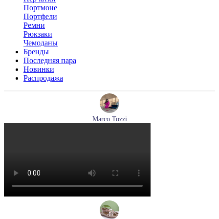
Портмоне
Портфели
Ремни
Рюкзаки
Чемоданы
Бренды
Последняя пара
Новинки
Распродажа
Marco Tozzi
кроссовки женские демисезонные Marco Tozzi артикул 2-
83701-44-110
Размеры (RUS):
37
38
39
40
41
Перейти
к товару