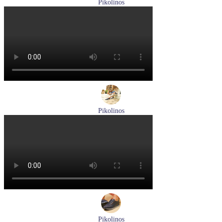
Pikolinos
туфли женские летние Pikolinos артикул W8K-0705C1
Размеры (RUS):
38
Перейти
к товару
Pikolinos
туфли мужские летние Pikolinos артикул M4A-4266C1
синий/pacific
Размеры (RUS):
40
41
42
44
Перейти
к товару
Pikolinos