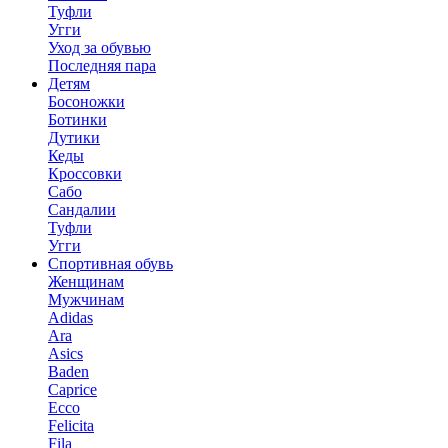
Туфли
Угги
Уход за обувью
Последняя пара
Детям
Босоножки
Ботинки
Дутики
Кеды
Кроссовки
Сабо
Сандалии
Туфли
Угги
Спортивная обувь
Женщинам
Мужчинам
Adidas
Ara
Asics
Baden
Caprice
Ecco
Felicita
Fila