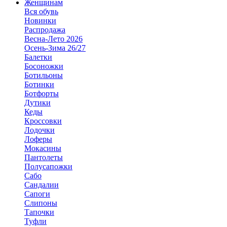
Женщинам
Вся обувь
Новинки
Распродажа
Весна-Лето 2026
Осень-Зима 26/27
Балетки
Босоножки
Ботильоны
Ботинки
Ботфорты
Дутики
Кеды
Кроссовки
Лодочки
Лоферы
Мокасины
Пантолеты
Полусапожки
Сабо
Сандалии
Сапоги
Слипоны
Тапочки
Туфли