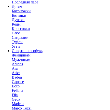
Последняя пара
Детям
Босоножки
Ботинки
Дутики
Кеды
Кроссовки
Сабо
Сандалии
Туфли
Угги
Спортивная обувь
Женщинам
Мужчинам
Adidas
Ara
Asics
Baden
Caprice
Ecco
Felicita
Fila
Geox
Madella
Marco Tozzi