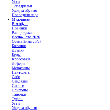
Угги
Эспадрильи
Уход за обувью
Последняя пара
Мужчинам
Вся обувь
Новинки
Распродажа
Весна-Лето 2026
Осень-Зима 26/27
Ботинки
Дутики
Кеды
Кроссовки
Лоферы
Мокасины
Пантолеты
Сабо
Сандалии
Сапоги
Слипоны
Тапочки
Туфли
Угги
Уход за обувью