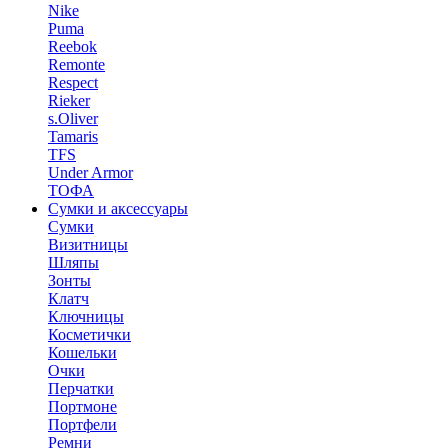
Nike
Puma
Reebok
Remonte
Respect
Rieker
s.Oliver
Tamaris
TFS
Under Armor
ТОФА
Сумки и аксессуары
Сумки
Визитницы
Шляпы
Зонты
Клатч
Ключницы
Косметички
Кошельки
Очки
Перчатки
Портмоне
Портфели
Ремни