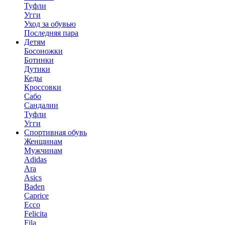
Туфли
Угги
Уход за обувью
Последняя пара
Детям
Босоножки
Ботинки
Дутики
Кеды
Кроссовки
Сабо
Сандалии
Туфли
Угги
Спортивная обувь
Женщинам
Мужчинам
Adidas
Ara
Asics
Baden
Caprice
Ecco
Felicita
Fila