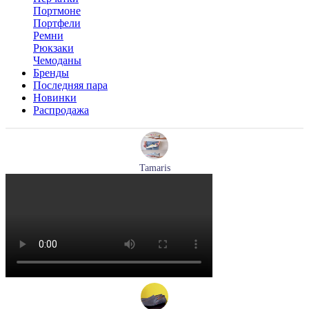
Портмоне
Портфели
Ремни
Рюкзаки
Чемоданы
Бренды
Последняя пара
Новинки
Распродажа
Tamaris
кроссовки женские летние Tamaris артикул 1-23700-44-779
Размеры (RUS):
37
38
39
40
Перейти
к товару