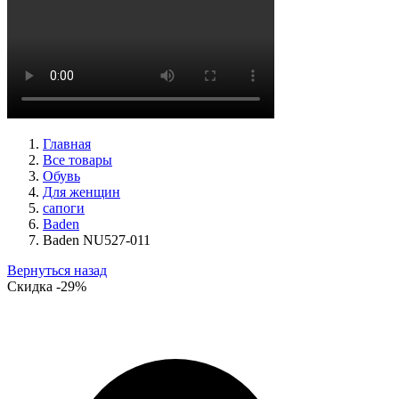
туфли женские демисезонные Peter Kaiser артикул 9-72241-
44-170
Размеры (RUS):
38,5
39
40
Перейти
к товару
Главная
Все товары
Обувь
Для женщин
сапоги
Baden
Baden NU527-011
Вернуться назад
Скидка
-29%