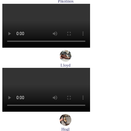
Pikolinos
туфли мужские летние Pikolinos артикул M4A-4266C1
синий/pacific
Размеры (RUS):
40
41
42
44
Перейти
к товару
Lloyd
туфли мужские демисезонные Lloyd артикул 24-625-02
Размеры (RUS):
41
42
42,5
43
44
Перейти
к товару
Hogl