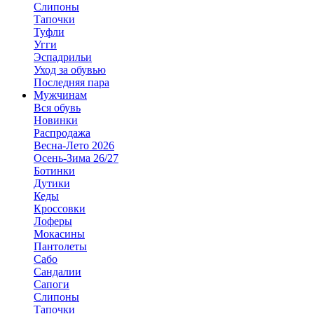
Слипоны
Тапочки
Туфли
Угги
Эспадрильи
Уход за обувью
Последняя пара
Мужчинам
Вся обувь
Новинки
Распродажа
Весна-Лето 2026
Осень-Зима 26/27
Ботинки
Дутики
Кеды
Кроссовки
Лоферы
Мокасины
Пантолеты
Сабо
Сандалии
Сапоги
Слипоны
Тапочки