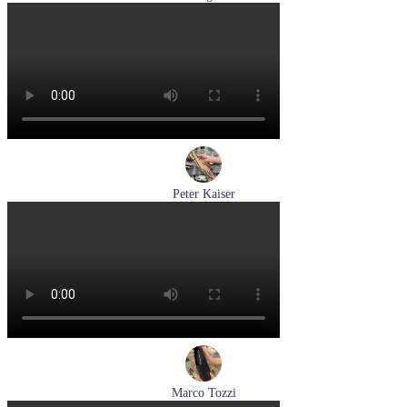
лодочки женские летние Hogl артикул 1107730-100
Размеры (RUS):
37
37,5
38
38,5
39
Перейти
к товару
Peter Kaiser
туфли женские летние Peter Kaiser артикул 9-79481-46-780
Размеры (RUS):
37,5
38
38,5
39
40
Перейти
к товару
Marco Tozzi