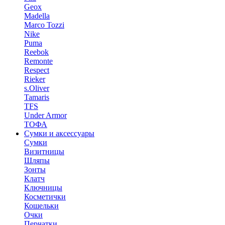
Geox
Madella
Marco Tozzi
Nike
Puma
Reebok
Remonte
Respect
Rieker
s.Oliver
Tamaris
TFS
Under Armor
ТОФА
Сумки и аксессуары
Сумки
Визитницы
Шляпы
Зонты
Клатч
Ключницы
Косметички
Кошельки
Очки
Перчатки