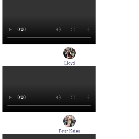
лоферы женские демисезонные Marco Tozzi артикул 2-
24218-42-00B
Размеры (RUS):
36
37
38
39
40
41
Перейти
к товару
Lloyd
туфли мужские демисезонные Lloyd артикул 24-625-20
Размеры (RUS):
40,5
41
42
42,5
43
44
Перейти
к товару
Peter Kaiser