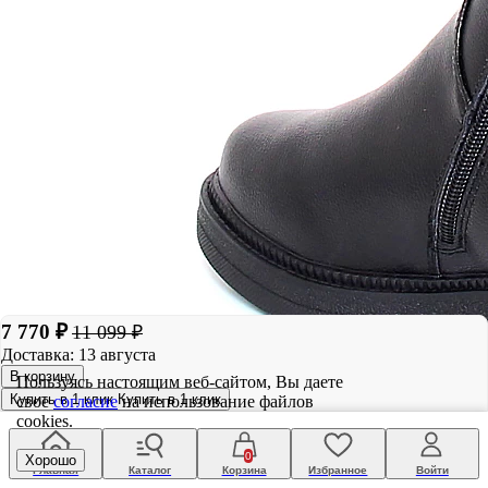
7 770 ₽
11 099 ₽
Доставка: 13 августа
В корзину
Пользуясь настоящим веб-сайтом, Вы даете
Купить в 1 клик
Купить в 1 клик
свое
согласие
на использование файлов
cookies.
0
Хорошо
Главная
Каталог
Корзина
Избранное
Войти