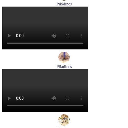
Pikolinos
мокасины мужские летние Pikolinos артикул 09Z-3100
Размеры (RUS):
40
Перейти
к товару
Pikolinos
ботинки мужские демисезонные Pikolinos артикул M2M-
8156C1
Размеры (RUS):
41
43
44
45
Перейти
к товару