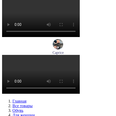
лоферы женские демисезонные Marco Tozzi артикул 2-
24218-42-00B
Размеры (RUS):
36
37
38
39
40
41
Перейти
к товару
Caprice
кроссовки женские демисезонные Caprice артикул 9-23734-
45-019
Размеры (RUS):
36
37
38
39
41
Перейти
к товару
Главная
Все товары
Обувь
Для женщин