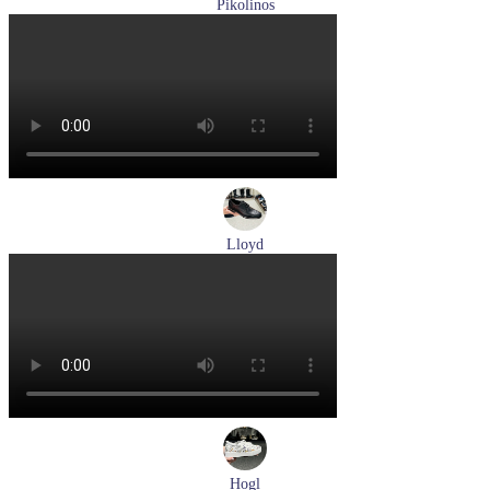
Pikolinos
кроссовки женские летние Pikolinos артикул W4R-6622C1
Размеры (RUS):
37
38
Перейти
к товару
Lloyd
туфли мужские демисезонные Lloyd артикул 25-502-00
Размеры (RUS):
40,5
41
42
42,5
43
44
Перейти
к товару
Hogl