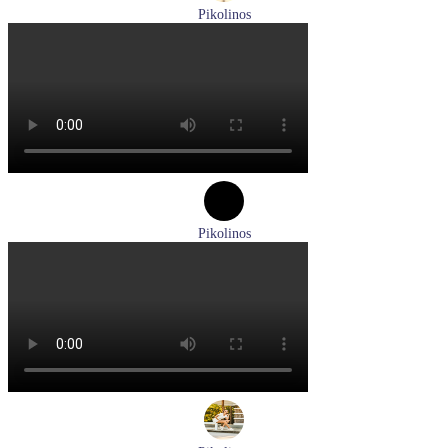
Pikolinos
ботинки мужские демисезонные Pikolinos артикул M2M-
8156C1
Размеры (RUS):
41
43
44
45
Перейти
к товару
Pikolinos
туфли женские летние Pikolinos артикул W8K-0705C1
Размеры (RUS):
38
Перейти
к товару