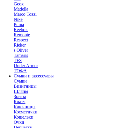
Geox
Madella
Marco Tozzi
Nike
Puma
Reebok
Remonte
Respect
Rieker
s.Oliver
Tamaris
TFS
Under Armor
ТОФА
Сумки и аксессуары
Сумки
Визитницы
Шляпы
Зонты
Клатч
Ключницы
Косметички
Кошельки
Очки
Перчатки