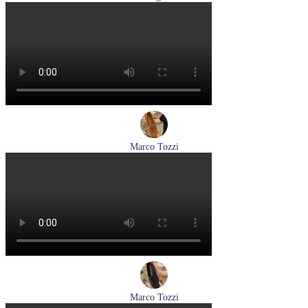
кеды женские демисезонные Hogl артикул 1103679-299
Размеры (RUS):
37
38
38,5
Перейти
к товару
Marco Tozzi
лоферы женские демисезонные Marco Tozzi артикул 2-
24218-42-30F
Размеры (RUS):
36
37
39
40
Перейти
к товару
Marco Tozzi