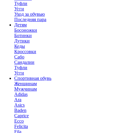
Туфли
Угги
Уход за обувью
Последняя пара
Детям
Босоножки
Ботинки
Дутики
Кеды
Кроссовки
Сабо
Сандалии
Туфли
Угги
Спортивная обувь
Женщинам
Мужчинам
Adidas
Ara
Asics
Baden
Caprice
Ecco
Felicita
Fila