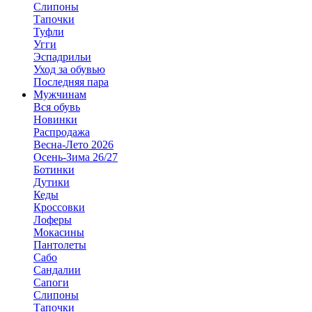
Слипоны
Тапочки
Туфли
Угги
Эспадрильи
Уход за обувью
Последняя пара
Мужчинам
Вся обувь
Новинки
Распродажа
Весна-Лето 2026
Осень-Зима 26/27
Ботинки
Дутики
Кеды
Кроссовки
Лоферы
Мокасины
Пантолеты
Сабо
Сандалии
Сапоги
Слипоны
Тапочки