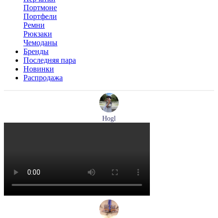
Портмоне
Портфели
Ремни
Рюкзаки
Чемоданы
Бренды
Последняя пара
Новинки
Распродажа
Hogl
туфли женские летние Hogl артикул 1100109-299
Размеры (RUS):
36
37
38
38,5
39
Перейти
к товару