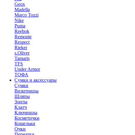
Geox
Madella
Marco Tozzi
Nike
Puma
Reebok
Remonte
Respect
Rieker
s.Oliver
Tamaris
TFS
Under Armor
ТОФА
Сумки и аксессуары
Сумки
Визитницы
Шляпы
Зонты
Клатч
Ключницы
Косметички
Кошельки
Очки
Перчатки