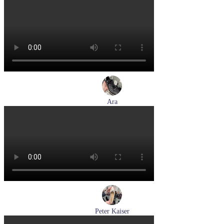
туфли женские демисезонные Suave артикул 6605T-
1L07,1I06
Размеры (RUS):
38
Перейти
к товару
Ara
кеды женские демисезонные Ara артикул 1234432-70
Размеры (RUS):
37
37,5
38
38,5
39
40
Перейти
к товару
Peter Kaiser