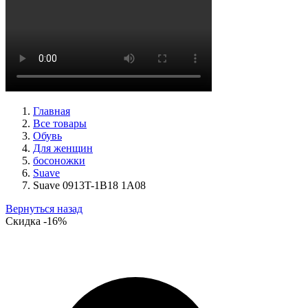
туфли женские демисезонные Peter Kaiser артикул 9-72241-
44-170
Размеры (RUS):
38,5
39
40
Перейти
к товару
Главная
Все товары
Обувь
Для женщин
босоножки
Suave
Suave 0913T-1B18 1A08
Вернуться назад
Скидка
-16%