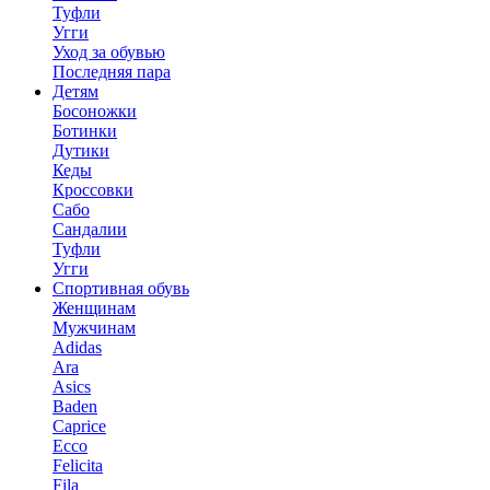
Туфли
Угги
Уход за обувью
Последняя пара
Детям
Босоножки
Ботинки
Дутики
Кеды
Кроссовки
Сабо
Сандалии
Туфли
Угги
Спортивная обувь
Женщинам
Мужчинам
Adidas
Ara
Asics
Baden
Caprice
Ecco
Felicita
Fila