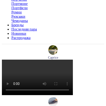
Портмоне
Портфели
Ремни
Рюкзаки
Чемоданы
Бренды
Последняя пара
Новинки
Распродажа
Caprice
мокасины женские демисезонные Caprice артикул 9-24652-
44-877
Размеры (RUS):
36
41
Перейти
к товару