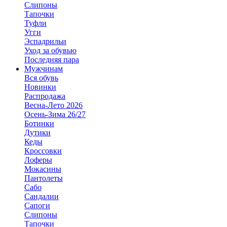
Слипоны
Тапочки
Туфли
Угги
Эспадрильи
Уход за обувью
Последняя пара
Мужчинам
Вся обувь
Новинки
Распродажа
Весна-Лето 2026
Осень-Зима 26/27
Ботинки
Дутики
Кеды
Кроссовки
Лоферы
Мокасины
Пантолеты
Сабо
Сандалии
Сапоги
Слипоны
Тапочки