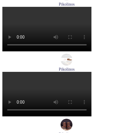
Pikolinos
кроссовки мужские демисезонные Pikolinos артикул M4U-
6046C1
Размеры (RUS):
43
44
Перейти
к товару
Pikolinos
ботинки женские зимние Pikolinos артикул W3W-N8564ST
Размеры (RUS):
37
Перейти
к товару