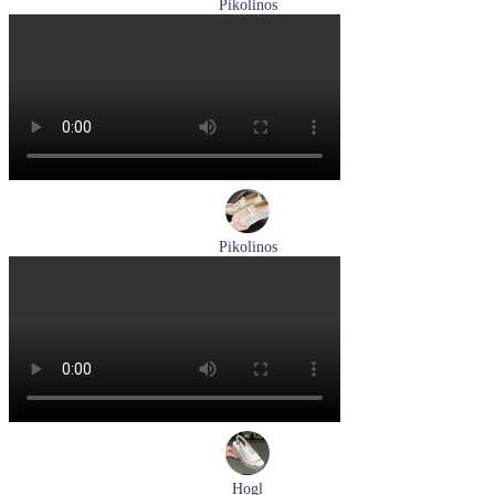
Pikolinos
ботинки женские зимние Pikolinos артикул W1T-N8812
Размеры (RUS):
36
Перейти
к товару
Pikolinos
лоферы женские летние Pikolinos артикул W4R-6729C1
Nata
Размеры (RUS):
37
38
39
Перейти
к товару
Hogl