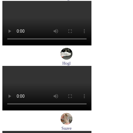
босоножки женские летние Hogl артикул 1102519-299
Размеры (RUS):
37
37,5
38
38,5
Перейти
к товару
Hogl
кеды женские демисезонные Hogl артикул 1103679-299
Размеры (RUS):
37
38
38,5
Перейти
к товару
Suave