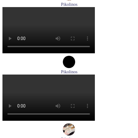
Pikolinos
ботинки женские зимние Pikolinos артикул W1T-N8812
Размеры (RUS):
36
Перейти
к товару
Pikolinos
туфли женские летние Pikolinos артикул W8K-0705C1
Размеры (RUS):
38
Перейти
к товару