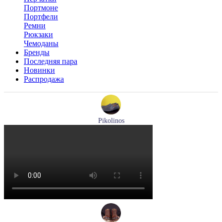
Портмоне
Портфели
Ремни
Рюкзаки
Чемоданы
Бренды
Последняя пара
Новинки
Распродажа
Pikolinos
мокасины мужские летние Pikolinos артикул 09Z-3100
Размеры (RUS):
40
Перейти
к товару