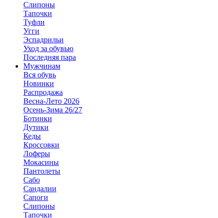
Слипоны
Тапочки
Туфли
Угги
Эспадрильи
Уход за обувью
Последняя пара
Мужчинам
Вся обувь
Новинки
Распродажа
Весна-Лето 2026
Осень-Зима 26/27
Ботинки
Дутики
Кеды
Кроссовки
Лоферы
Мокасины
Пантолеты
Сабо
Сандалии
Сапоги
Слипоны
Тапочки