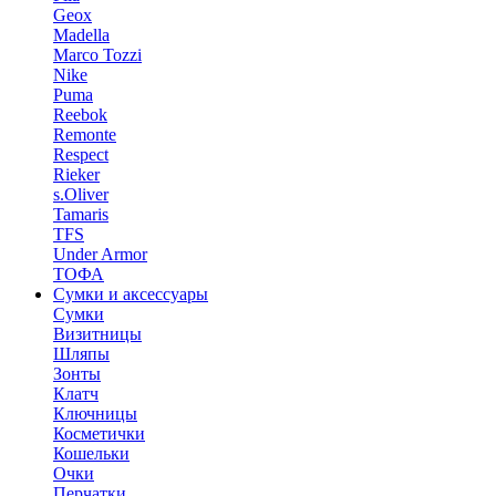
Geox
Madella
Marco Tozzi
Nike
Puma
Reebok
Remonte
Respect
Rieker
s.Oliver
Tamaris
TFS
Under Armor
ТОФА
Сумки и аксессуары
Сумки
Визитницы
Шляпы
Зонты
Клатч
Ключницы
Косметички
Кошельки
Очки
Перчатки