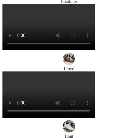
Pikolinos
лоферы женские летние Pikolinos артикул W4R-6729C1
Nata
Размеры (RUS):
37
38
39
Перейти
к товару
Lloyd
туфли мужские демисезонные Lloyd артикул 24-625-02
Размеры (RUS):
41
42
42,5
43
44
Перейти
к товару
Hogl