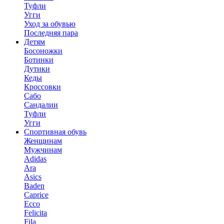
Туфли
Угги
Уход за обувью
Последняя пара
Детям
Босоножки
Ботинки
Дутики
Кеды
Кроссовки
Сабо
Сандалии
Туфли
Угги
Спортивная обувь
Женщинам
Мужчинам
Adidas
Ara
Asics
Baden
Caprice
Ecco
Felicita
Fila