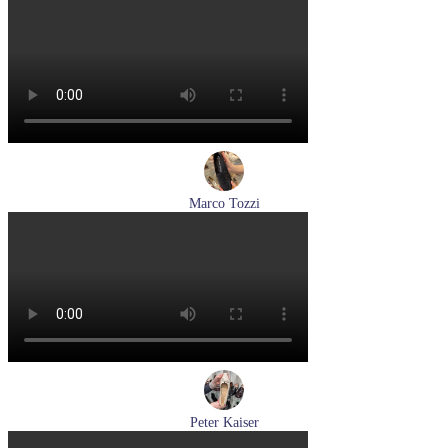
кроссовки женские демисезонные Caprice артикул 9-23717-
46-523
Размеры (RUS):
40
Перейти
к товару
Marco Tozzi
лоферы женские демисезонные Marco Tozzi артикул 2-
24218-42-00B
Размеры (RUS):
36
37
38
39
40
41
Перейти
к товару
Peter Kaiser