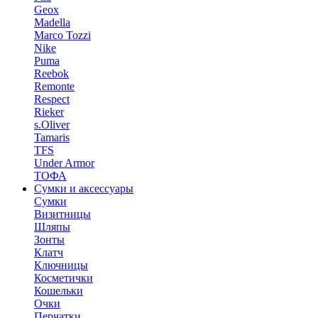
Geox
Madella
Marco Tozzi
Nike
Puma
Reebok
Remonte
Respect
Rieker
s.Oliver
Tamaris
TFS
Under Armor
ТОФА
Сумки и аксессуары
Сумки
Визитницы
Шляпы
Зонты
Клатч
Ключницы
Косметички
Кошельки
Очки
Перчатки