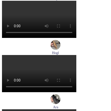
туфли мужские демисезонные Lloyd артикул 24-625-02
Размеры (RUS):
41
42
42,5
43
44
Перейти
к товару
Hogl
туфли женские летние Hogl артикул 1104617-2272
Размеры (RUS):
36
38,5
39
Перейти
к товару
Ara