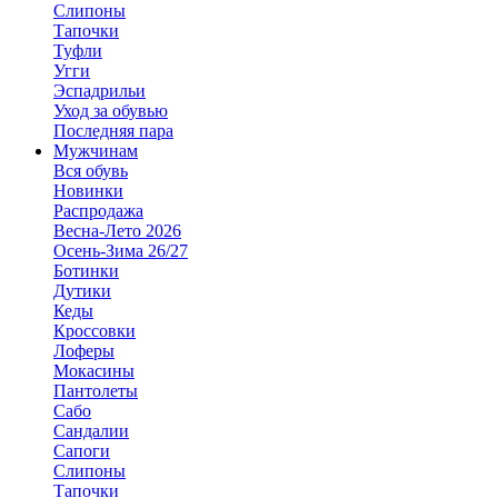
Слипоны
Тапочки
Туфли
Угги
Эспадрильи
Уход за обувью
Последняя пара
Мужчинам
Вся обувь
Новинки
Распродажа
Весна-Лето 2026
Осень-Зима 26/27
Ботинки
Дутики
Кеды
Кроссовки
Лоферы
Мокасины
Пантолеты
Сабо
Сандалии
Сапоги
Слипоны
Тапочки