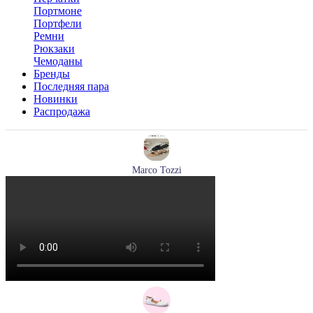
Портмоне
Портфели
Ремни
Рюкзаки
Чемоданы
Бренды
Последняя пара
Новинки
Распродажа
Marco Tozzi
туфли женские летние Marco Tozzi артикул 2-29409-44-520
Размеры (RUS):
36
37
38
39
40
Перейти
к товару