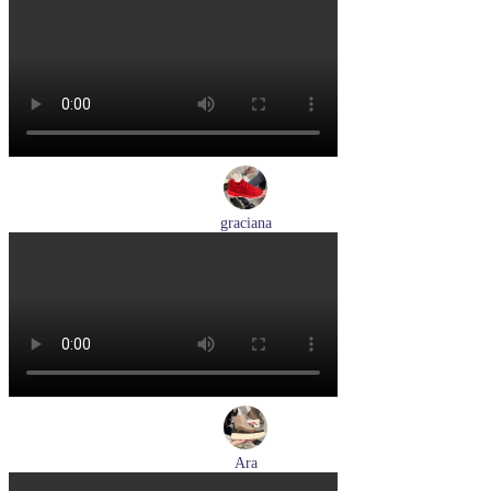
кеды женские демисезонные Ara артикул 1234432-70
Размеры (RUS):
37
37,5
38
38,5
39
40
Перейти
к товару
graciana
кроссовки женские демисезонные graciana артикул QS390-
F209-41
Размеры (RUS):
40
41
Перейти
к товару
Ara