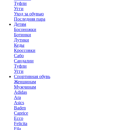
Туфли
Угги
Уход за обувью
Последняя пара
Детям
Босоножки
Ботинки
Дутики
Кеды
Кроссовки
Сабо
Сандалии
Туфли
Угги
Спортивная обувь
Женщинам
Мужчинам
Adidas
Ara
Asics
Baden
Caprice
Ecco
Felicita
Fila