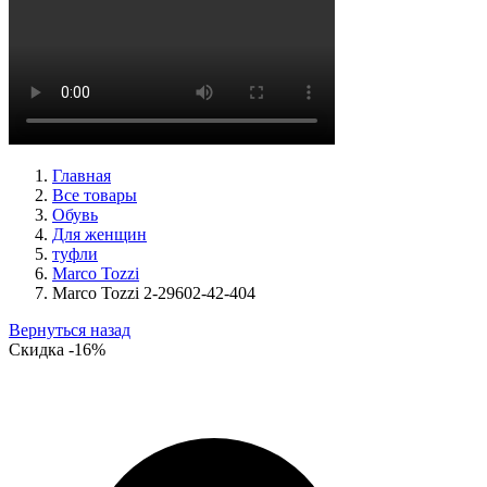
ботинки женские демисезонные Ara артикул 1246708-03
Размеры (RUS):
37,5
38,5
39
40
Перейти
к товару
Главная
Все товары
Обувь
Для женщин
туфли
Marco Tozzi
Marco Tozzi 2-29602-42-404
Вернуться назад
Скидка
-16%