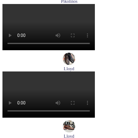
Pikolinos
ботинки мужские демисезонные Pikolinos артикул M2M-
8156C1
Размеры (RUS):
41
43
44
45
Перейти
к товару
Lloyd
туфли мужские демисезонные Lloyd артикул 25-504-00
Размеры (RUS):
40,5
41
42
43
44
Перейти
к товару
Lloyd