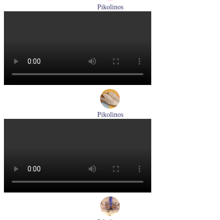
Pikolinos
сандалии женские летние Pikolinos артикул 655-0906
Размеры (RUS):
38
Перейти
к товару
Pikolinos
ботинки женские демисезонные Pikolinos артикул W3W-
8564C1
Размеры (RUS):
36
37
38
39
40
Перейти
к товару