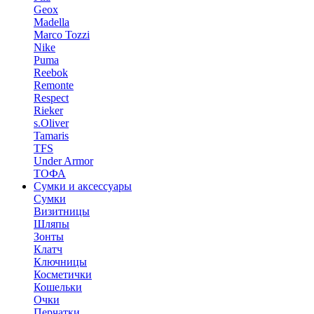
Geox
Madella
Marco Tozzi
Nike
Puma
Reebok
Remonte
Respect
Rieker
s.Oliver
Tamaris
TFS
Under Armor
ТОФА
Сумки и аксессуары
Сумки
Визитницы
Шляпы
Зонты
Клатч
Ключницы
Косметички
Кошельки
Очки
Перчатки