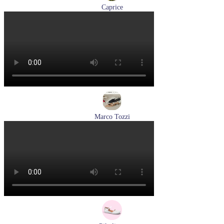
Caprice
мокасины женские демисезонные Caprice артикул 9-24652-
44-877
Размеры (RUS):
36
41
Перейти
к товару
Marco Tozzi
туфли женские летние Marco Tozzi артикул 2-29409-44-520
Размеры (RUS):
36
37
38
39
40
Перейти
к товару