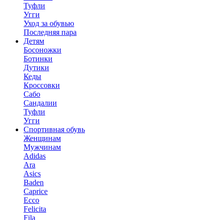
Туфли
Угги
Уход за обувью
Последняя пара
Детям
Босоножки
Ботинки
Дутики
Кеды
Кроссовки
Сабо
Сандалии
Туфли
Угги
Спортивная обувь
Женщинам
Мужчинам
Adidas
Ara
Asics
Baden
Caprice
Ecco
Felicita
Fila