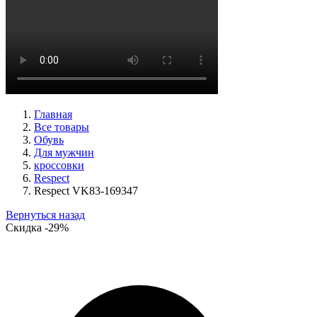
кроссовки женские демисезонные graciana артикул QS390-
F209-41
Размеры (RUS):
40
41
Перейти
к товару
Главная
Все товары
Обувь
Для мужчин
кроссовки
Respect
Respect VK83-169347
Вернуться назад
Скидка
-29%