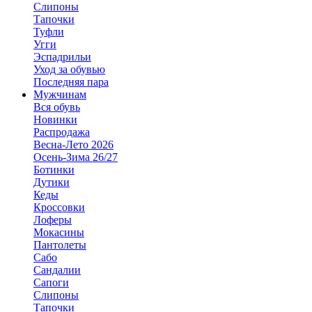
Слипоны
Тапочки
Туфли
Угги
Эспадрильи
Уход за обувью
Последняя пара
Мужчинам
Вся обувь
Новинки
Распродажа
Весна-Лето 2026
Осень-Зима 26/27
Ботинки
Дутики
Кеды
Кроссовки
Лоферы
Мокасины
Пантолеты
Сабо
Сандалии
Сапоги
Слипоны
Тапочки