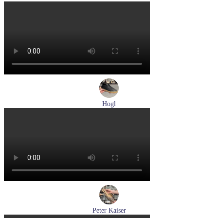
кроссовки мужские летние Pikolinos артикул M2A-6252
Blue
Размеры (RUS):
40
43
Перейти
к товару
Hogl
кеды женские демисезонные Hogl артикул 1100316-100
Размеры (RUS):
36
37
37,5
38
38,5
39
Перейти
к товару
Peter Kaiser