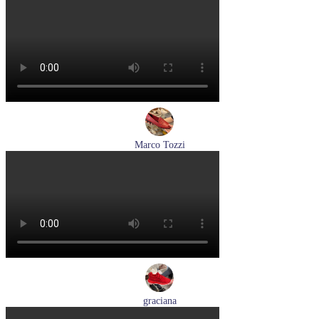
туфли женские летние Peter Kaiser артикул 9-79481-46-780
Размеры (RUS):
37,5
38
38,5
39
40
Перейти
к товару
Marco Tozzi
лоферы женские демисезонные Marco Tozzi артикул 2-
24218-42-500
Размеры (RUS):
37
39
40
41
Перейти
к товару
graciana