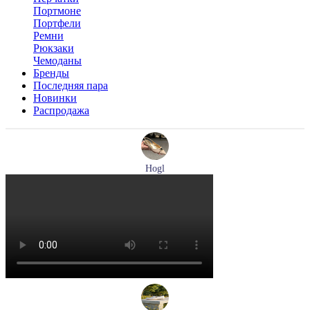
Портмоне
Портфели
Ремни
Рюкзаки
Чемоданы
Бренды
Последняя пара
Новинки
Распродажа
Hogl
туфли женские летние Hogl артикул 1101920-500
Размеры (RUS):
36
37
37,5
38
38,5
39
Перейти
к товару