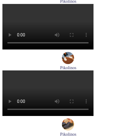
Pikolinos
сандалии женские летние Pikolinos артикул 655-0906
Размеры (RUS):
38
Перейти
к товару
Pikolinos
туфли женские летние Pikolinos артикул W0C-6621C1 Nata
Размеры (RUS):
37
38
39
Перейти
к товару
Pikolinos