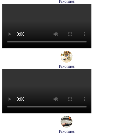
Pikolinos
ботинки мужские демисезонные Pikolinos артикул M2M-
8156C1
Размеры (RUS):
41
43
44
45
Перейти
к товару
Pikolinos
туфли мужские летние Pikolinos артикул M4A-4266C1
синий/pacific
Размеры (RUS):
40
41
42
44
Перейти
к товару
Pikolinos