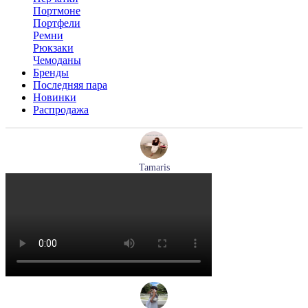
Портмоне
Портфели
Ремни
Рюкзаки
Чемоданы
Бренды
Последняя пара
Новинки
Распродажа
Tamaris
туфли женские летние Tamaris артикул 1-29512-46-098
Размеры (RUS):
36
37
40
Перейти
к товару