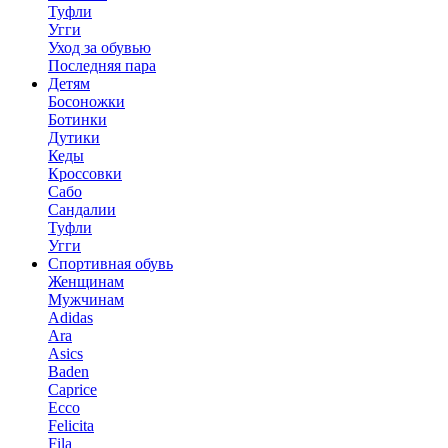
Туфли
Угги
Уход за обувью
Последняя пара
Детям
Босоножки
Ботинки
Дутики
Кеды
Кроссовки
Сабо
Сандалии
Туфли
Угги
Спортивная обувь
Женщинам
Мужчинам
Adidas
Ara
Asics
Baden
Caprice
Ecco
Felicita
Fila