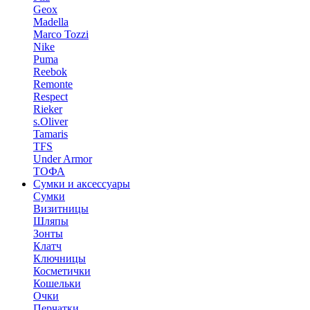
Geox
Madella
Marco Tozzi
Nike
Puma
Reebok
Remonte
Respect
Rieker
s.Oliver
Tamaris
TFS
Under Armor
ТОФА
Сумки и аксессуары
Сумки
Визитницы
Шляпы
Зонты
Клатч
Ключницы
Косметички
Кошельки
Очки
Перчатки