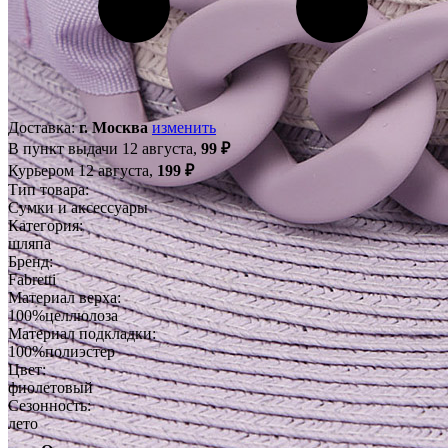
Доставка:
г. Москва
изменить
В пункт выдачи 12 августа,
99 ₽
Курьером 12 августа,
199 ₽
Тип товара:
Сум­ки и ак­сессу­ары
Категория:
шля­па
Бренд:
Fab­retti
Материал верха:
100%цел­лю­лоза
Материал подкладки:
100%по­ли­эс­тер
Цвет:
фи­оле­товый
Сезонность:
ле­то