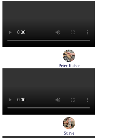
кроссовки мужские летние Pikolinos артикул M2A-6252
Espuma
Размеры (RUS):
43
44
Перейти
к товару
Peter Kaiser
туфли женские летние Peter Kaiser артикул 9-79481-46-780
Размеры (RUS):
37,5
38
38,5
39
40
Перейти
к товару
Suave