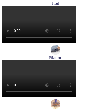
Hogl
туфли женские летние Hogl артикул 1100109-299
Размеры (RUS):
36
37
38
38,5
39
Перейти
к товару
Pikolinos
кроссовки мужские демисезонные Pikolinos артикул M4U-
6046C1
Размеры (RUS):
43
44
Перейти
к товару