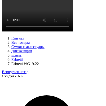
кроссовки женские демисезонные Caprice артикул 9-23734-
45-019
Размеры (RUS):
36
37
38
39
41
Перейти
к товару
Главная
Все товары
Сумки и аксессуары
Для женщин
шляпа
Fabretti
Fabretti WG19-22
Вернуться назад
Скидка
-16%