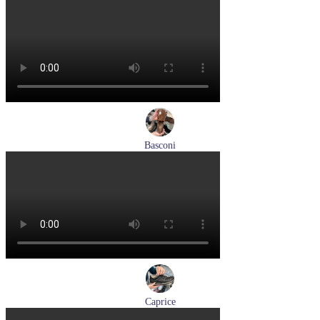
кроссовки женские демисезонные Suave артикул 21003T-
3126,TS26,0503
Размеры (RUS):
36
37
38
40
Перейти
к товару
Basconi
туфли женские демисезонные Basconi артикул 701284B3-
YP
Размеры (RUS):
37
38
39
Перейти
к товару
Caprice