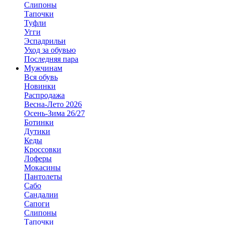
Слипоны
Тапочки
Туфли
Угги
Эспадрильи
Уход за обувью
Последняя пара
Мужчинам
Вся обувь
Новинки
Распродажа
Весна-Лето 2026
Осень-Зима 26/27
Ботинки
Дутики
Кеды
Кроссовки
Лоферы
Мокасины
Пантолеты
Сабо
Сандалии
Сапоги
Слипоны
Тапочки