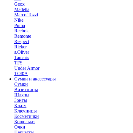
Geox
Madella
Marco Tozzi
Nike
Puma
Reebok
Remonte
Respect
Rieker
s.Oliver
Tamaris
TFS
Under Armor
ТОФА
Сумки и аксессуары
Сумки
Визитницы
Шляпы
Зонты
Клатч
Ключницы
Косметички
Кошельки
Очки
Перчатки