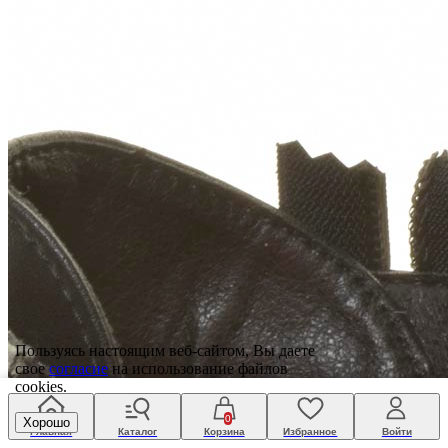
Пользуясь настоящим веб-сайтом, Вы даете
свое
согласие
на использование файлов
cookies.
0
Хорошо
Главная
Каталог
Корзина
Избранное
Войти