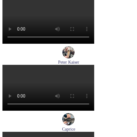
кеды женские демисезонные Ara артикул 1250016-20
Размеры (RUS):
37
37,5
38
38,5
39
40
Перейти
к товару
Peter Kaiser
туфли женские демисезонные Peter Kaiser артикул 9-72241-
44-170
Размеры (RUS):
38,5
39
40
Перейти
к товару
Caprice