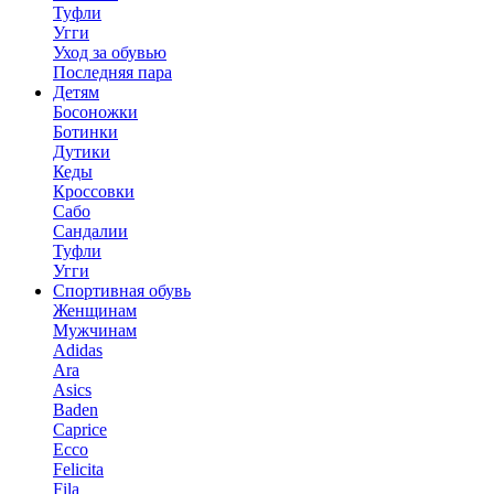
Туфли
Угги
Уход за обувью
Последняя пара
Детям
Босоножки
Ботинки
Дутики
Кеды
Кроссовки
Сабо
Сандалии
Туфли
Угги
Спортивная обувь
Женщинам
Мужчинам
Adidas
Ara
Asics
Baden
Caprice
Ecco
Felicita
Fila