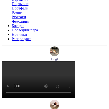
Портмоне
Портфели
Ремни
Рюкзаки
Чемоданы
Бренды
Последняя пара
Новинки
Распродажа
Hogl
туфли женские летние Hogl артикул 1101920-500
Размеры (RUS):
36
37
37,5
38
38,5
39
Перейти
к товару