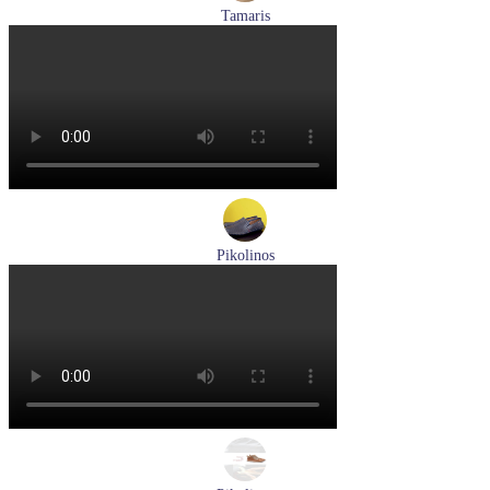
Tamaris
туфли женские летние Tamaris артикул 1-29512-46-098
Размеры (RUS):
36
37
40
Перейти
к товару
Pikolinos
мокасины мужские летние Pikolinos артикул 09Z-3100
Размеры (RUS):
40
Перейти
к товару