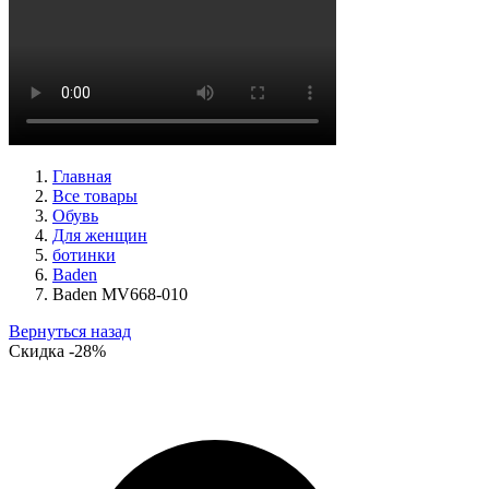
кроссовки женские демисезонные Caprice артикул 9-23734-
45-019
Размеры (RUS):
36
37
38
39
41
Перейти
к товару
Главная
Все товары
Обувь
Для женщин
ботинки
Baden
Baden MV668-010
Вернуться назад
Скидка
-28%