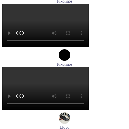
Pikolinos
ботинки женские зимние Pikolinos артикул W3W-N8564ST
Размеры (RUS):
37
Перейти
к товару
Pikolinos
туфли женские летние Pikolinos артикул W8K-0705C1
Размеры (RUS):
38
Перейти
к товару
Lloyd