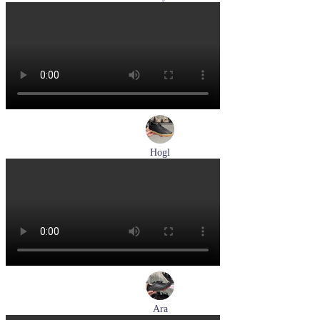
туфли мужские демисезонные Lloyd артикул 25-502-00
Размеры (RUS):
40,5
41
42
42,5
43
44
Перейти
к товару
Hogl
кеды женские демисезонные Hogl артикул 1100316-100
Размеры (RUS):
36
37
37,5
38
38,5
39
Перейти
к товару
Ara