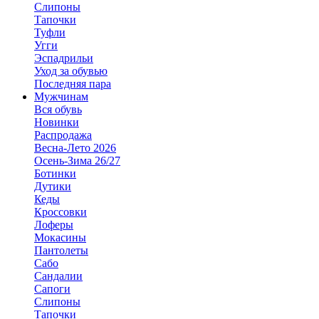
Слипоны
Тапочки
Туфли
Угги
Эспадрильи
Уход за обувью
Последняя пара
Мужчинам
Вся обувь
Новинки
Распродажа
Весна-Лето 2026
Осень-Зима 26/27
Ботинки
Дутики
Кеды
Кроссовки
Лоферы
Мокасины
Пантолеты
Сабо
Сандалии
Сапоги
Слипоны
Тапочки