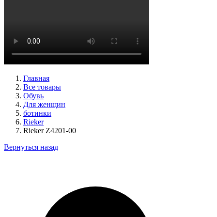
туфли женские демисезонные Peter Kaiser артикул 9-72241-
44-170
Размеры (RUS):
38,5
39
40
Перейти
к товару
Главная
Все товары
Обувь
Для женщин
ботинки
Rieker
Rieker Z4201-00
Вернуться назад