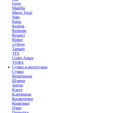
Geox
Madella
Marco Tozzi
Nike
Puma
Reebok
Remonte
Respect
Rieker
s.Oliver
Tamaris
TFS
Under Armor
ТОФА
Сумки и аксессуары
Сумки
Визитницы
Шляпы
Зонты
Клатч
Ключницы
Косметички
Кошельки
Очки
Перчатки