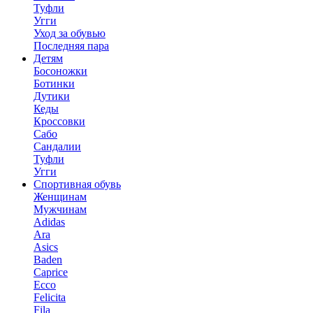
Туфли
Угги
Уход за обувью
Последняя пара
Детям
Босоножки
Ботинки
Дутики
Кеды
Кроссовки
Сабо
Сандалии
Туфли
Угги
Спортивная обувь
Женщинам
Мужчинам
Adidas
Ara
Asics
Baden
Caprice
Ecco
Felicita
Fila