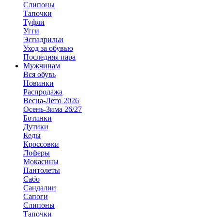
Слипоны
Тапочки
Туфли
Угги
Эспадрильи
Уход за обувью
Последняя пара
Мужчинам
Вся обувь
Новинки
Распродажа
Весна-Лето 2026
Осень-Зима 26/27
Ботинки
Дутики
Кеды
Кроссовки
Лоферы
Мокасины
Пантолеты
Сабо
Сандалии
Сапоги
Слипоны
Тапочки