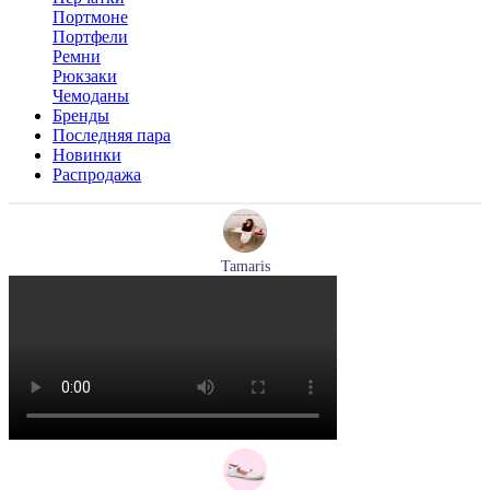
Портмоне
Портфели
Ремни
Рюкзаки
Чемоданы
Бренды
Последняя пара
Новинки
Распродажа
Tamaris
туфли женские летние Tamaris артикул 1-29512-46-098
Размеры (RUS):
36
37
40
Перейти
к товару