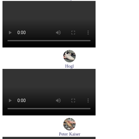
туфли мужские демисезонные Lloyd артикул 25-502-00
Размеры (RUS):
40,5
41
42
42,5
43
44
Перейти
к товару
Hogl
кеды женские демисезонные Hogl артикул 1100310-899
Размеры (RUS):
36
37
37,5
38
Перейти
к товару
Peter Kaiser