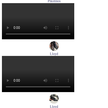
Pikolinos
туфли женские летние Pikolinos артикул W0C-6621C1 Nata
Размеры (RUS):
37
38
39
Перейти
к товару
Lloyd
туфли мужские демисезонные Lloyd артикул 25-504-07
Размеры (RUS):
40,5
42
42,5
43
44
Перейти
к товару
Lloyd