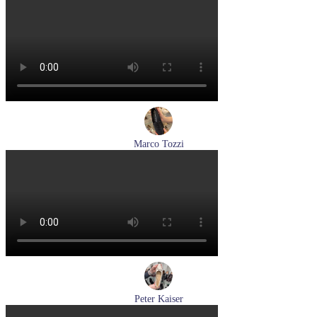
туфли женские летние Peter Kaiser артикул 9-79481-46-780
Размеры (RUS):
37,5
38
38,5
39
40
Перейти
к товару
Marco Tozzi
лоферы женские демисезонные Marco Tozzi артикул 2-
24218-42-00B
Размеры (RUS):
36
37
38
39
40
41
Перейти
к товару
Peter Kaiser