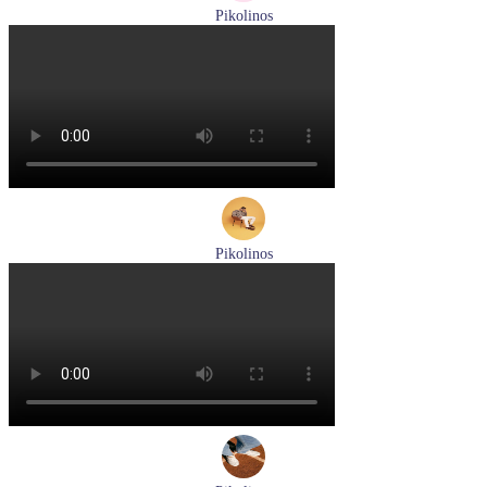
Pikolinos
сандалии женские летние Pikolinos артикул 655-0906
Размеры (RUS):
38
Перейти
к товару
Pikolinos
кроссовки мужские демисезонные Pikolinos артикул M5N-
6237C1
Размеры (RUS):
44
Перейти
к товару