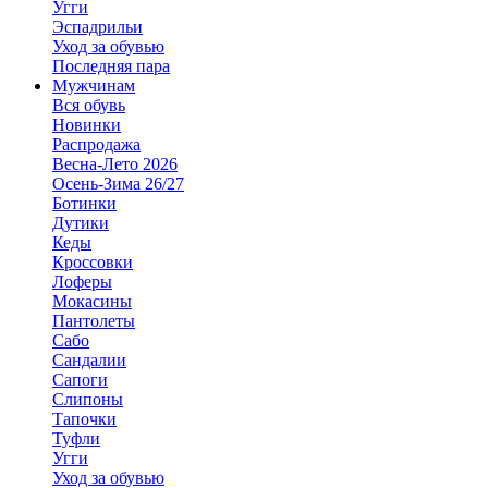
Угги
Эспадрильи
Уход за обувью
Последняя пара
Мужчинам
Вся обувь
Новинки
Распродажа
Весна-Лето 2026
Осень-Зима 26/27
Ботинки
Дутики
Кеды
Кроссовки
Лоферы
Мокасины
Пантолеты
Сабо
Сандалии
Сапоги
Слипоны
Тапочки
Туфли
Угги
Уход за обувью