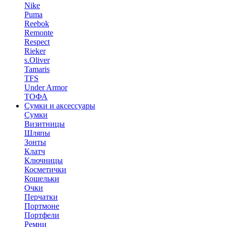
Nike
Puma
Reebok
Remonte
Respect
Rieker
s.Oliver
Tamaris
TFS
Under Armor
ТОФА
Сумки и аксессуары
Сумки
Визитницы
Шляпы
Зонты
Клатч
Ключницы
Косметички
Кошельки
Очки
Перчатки
Портмоне
Портфели
Ремни