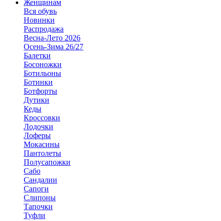
Женщинам
Вся обувь
Новинки
Распродажа
Весна-Лето 2026
Осень-Зима 26/27
Балетки
Босоножки
Ботильоны
Ботинки
Ботфорты
Дутики
Кеды
Кроссовки
Лодочки
Лоферы
Мокасины
Пантолеты
Полусапожки
Сабо
Сандалии
Сапоги
Слипоны
Тапочки
Туфли