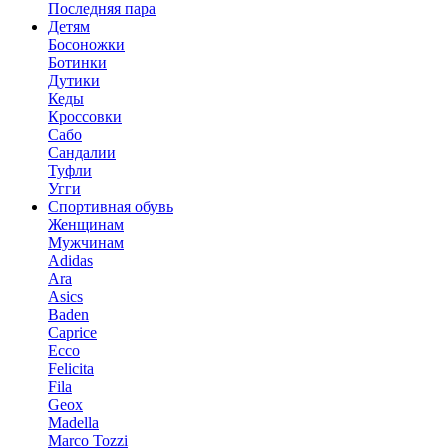
Последняя пара
Детям
Босоножки
Ботинки
Дутики
Кеды
Кроссовки
Сабо
Сандалии
Туфли
Угги
Спортивная обувь
Женщинам
Мужчинам
Adidas
Ara
Asics
Baden
Caprice
Ecco
Felicita
Fila
Geox
Madella
Marco Tozzi