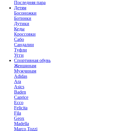
Последняя пара
Детям
Босоножки
Ботинки
Дутики
Кеды
Кроссовки
Сабо
Сандалии
Туфли
Угги
Спортивная обувь
Женщинам
Мужчинам
Adidas
Ara
Asics
Baden
Caprice
Ecco
Felicita
Fila
Geox
Madella
Marco Tozzi