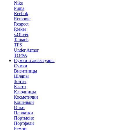
Nike
Puma
Reebok
Remonte
Respect
Rieker
s.Oliver
Tamaris
TFS
Under Armor
ТОФА
Сумки и аксессуары
Сумки
Визитницы
Шляпы
Зонты
Клатч
Ключницы
Косметички
Кошельки
Очки
Перчатки
Портмоне
Портфели
Ремни