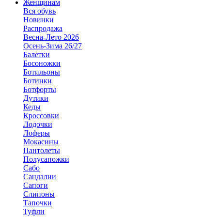
Женщинам
Вся обувь
Новинки
Распродажа
Весна-Лето 2026
Осень-Зима 26/27
Балетки
Босоножки
Ботильоны
Ботинки
Ботфорты
Дутики
Кеды
Кроссовки
Лодочки
Лоферы
Мокасины
Пантолеты
Полусапожки
Сабо
Сандалии
Сапоги
Слипоны
Тапочки
Туфли