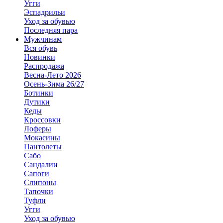
Угги
Эспадрильи
Уход за обувью
Последняя пара
Мужчинам
Вся обувь
Новинки
Распродажа
Весна-Лето 2026
Осень-Зима 26/27
Ботинки
Дутики
Кеды
Кроссовки
Лоферы
Мокасины
Пантолеты
Сабо
Сандалии
Сапоги
Слипоны
Тапочки
Туфли
Угги
Уход за обувью