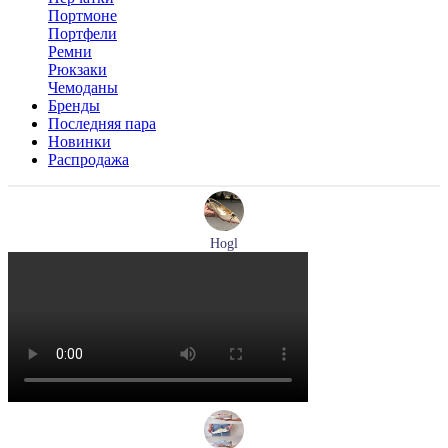
Портмоне
Портфели
Ремни
Рюкзаки
Чемоданы
Бренды
Последняя пара
Новинки
Распродажа
Hogl
туфли женские летние Hogl артикул 1101920-500
Размеры (RUS):
36
37
37,5
38
38,5
39
Перейти
к товару