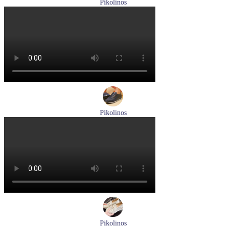
Pikolinos
кроссовки мужские демисезонные Pikolinos артикул M4U-
6046C1
Размеры (RUS):
43
44
Перейти
к товару
Pikolinos
кроссовки мужские летние Pikolinos артикул M2A-6252
Blue
Размеры (RUS):
40
43
Перейти
к товару
Pikolinos