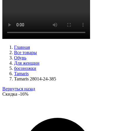
туфли женские демисезонные Peter Kaiser артикул 9-72241-
44-170
Размеры (RUS):
38,5
39
40
Перейти
к товару
Главная
Все товары
Обувь
Для женщин
босоножки
Tamaris
Tamaris 28014-24-385
Вернуться назад
Скидка
-16%