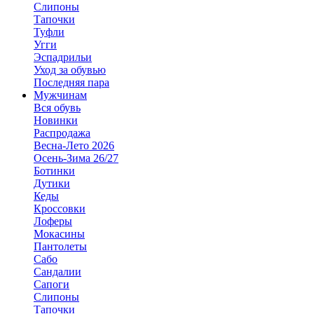
Слипоны
Тапочки
Туфли
Угги
Эспадрильи
Уход за обувью
Последняя пара
Мужчинам
Вся обувь
Новинки
Распродажа
Весна-Лето 2026
Осень-Зима 26/27
Ботинки
Дутики
Кеды
Кроссовки
Лоферы
Мокасины
Пантолеты
Сабо
Сандалии
Сапоги
Слипоны
Тапочки