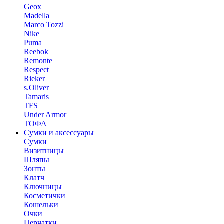
Geox
Madella
Marco Tozzi
Nike
Puma
Reebok
Remonte
Respect
Rieker
s.Oliver
Tamaris
TFS
Under Armor
ТОФА
Сумки и аксессуары
Сумки
Визитницы
Шляпы
Зонты
Клатч
Ключницы
Косметички
Кошельки
Очки
Перчатки