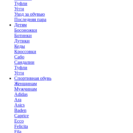
Туфли
Угги
Уход за обувью
Последняя пара
Детям
Босоножки
Ботинки
Дутики
Кеды
Кроссовки
Сабо
Сандалии
Туфли
Угги
Спортивная обувь
Женщинам
Мужчинам
Adidas
Ara
Asics
Baden
Caprice
Ecco
Felicita
Fila