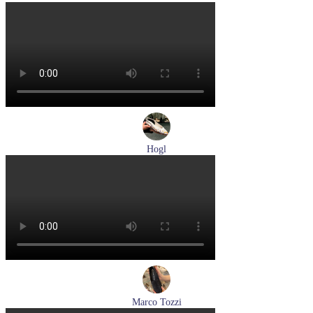
лоферы женские летние Pikolinos артикул W4R-6729C1
Nata
Размеры (RUS):
37
38
39
Перейти
к товару
Hogl
туфли женские летние Hogl артикул 1100109-299
Размеры (RUS):
36
37
38
38,5
39
Перейти
к товару
Marco Tozzi