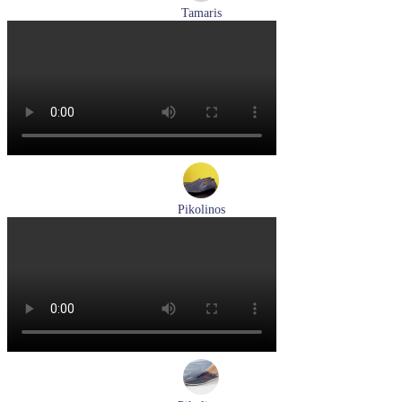
Tamaris
кроссовки женские летние Tamaris артикул 1-23700-44-685
Размеры (RUS):
36
37
40
Перейти
к товару
Pikolinos
мокасины мужские летние Pikolinos артикул 09Z-3100
Размеры (RUS):
40
Перейти
к товару