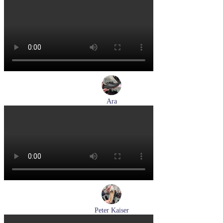
лоферы женские демисезонные Marco Tozzi артикул 2-
24218-42-00B
Размеры (RUS):
36
37
38
39
40
41
Перейти
к товару
Ara
кеды женские демисезонные Ara артикул 1250016-20
Размеры (RUS):
37
37,5
38
38,5
39
40
Перейти
к товару
Peter Kaiser