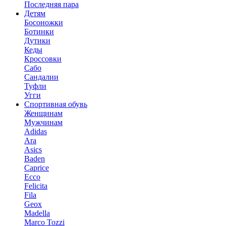
Последняя пара
Детям
Босоножки
Ботинки
Дутики
Кеды
Кроссовки
Сабо
Сандалии
Туфли
Угги
Спортивная обувь
Женщинам
Мужчинам
Adidas
Ara
Asics
Baden
Caprice
Ecco
Felicita
Fila
Geox
Madella
Marco Tozzi