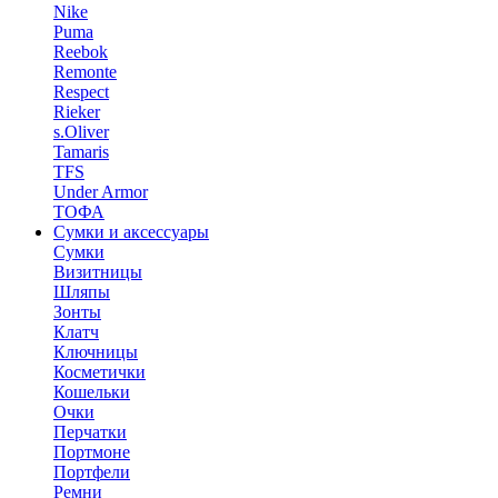
Nike
Puma
Reebok
Remonte
Respect
Rieker
s.Oliver
Tamaris
TFS
Under Armor
ТОФА
Сумки и аксессуары
Сумки
Визитницы
Шляпы
Зонты
Клатч
Ключницы
Косметички
Кошельки
Очки
Перчатки
Портмоне
Портфели
Ремни