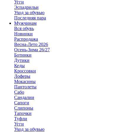
Угги
Эспадрильи
Уход за обувью
Последняя пара
Мужчинам
Вся обувь
Новинки
Распродажа
Весна-Лето 2026
Осень-Зима 26/27
Ботинки
Дутики
Кеды
Кроссовки
Лоферы
Мокасины
Пантолеты
Сабо
Сандалии
Сапоги
Слипоны
Тапочки
Туфли
Угги
Уход за обувью