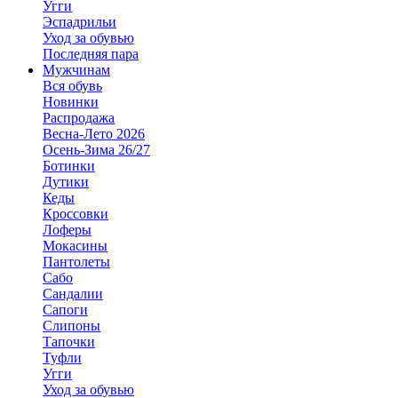
Угги
Эспадрильи
Уход за обувью
Последняя пара
Мужчинам
Вся обувь
Новинки
Распродажа
Весна-Лето 2026
Осень-Зима 26/27
Ботинки
Дутики
Кеды
Кроссовки
Лоферы
Мокасины
Пантолеты
Сабо
Сандалии
Сапоги
Слипоны
Тапочки
Туфли
Угги
Уход за обувью