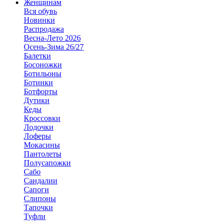
Женщинам
Вся обувь
Новинки
Распродажа
Весна-Лето 2026
Осень-Зима 26/27
Балетки
Босоножки
Ботильоны
Ботинки
Ботфорты
Дутики
Кеды
Кроссовки
Лодочки
Лоферы
Мокасины
Пантолеты
Полусапожки
Сабо
Сандалии
Сапоги
Слипоны
Тапочки
Туфли