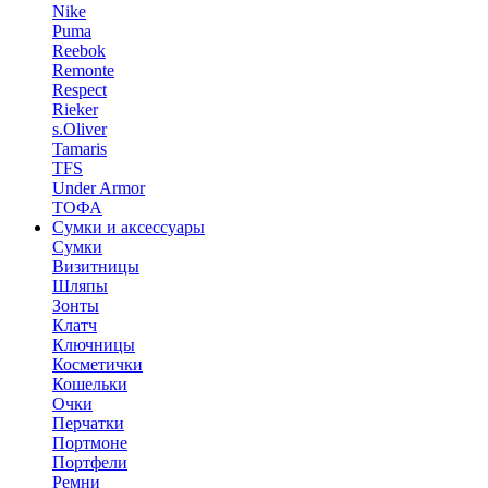
Nike
Puma
Reebok
Remonte
Respect
Rieker
s.Oliver
Tamaris
TFS
Under Armor
ТОФА
Сумки и аксессуары
Сумки
Визитницы
Шляпы
Зонты
Клатч
Ключницы
Косметички
Кошельки
Очки
Перчатки
Портмоне
Портфели
Ремни