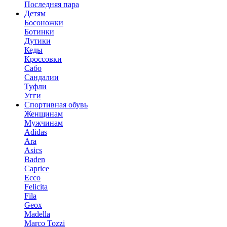
Последняя пара
Детям
Босоножки
Ботинки
Дутики
Кеды
Кроссовки
Сабо
Сандалии
Туфли
Угги
Спортивная обувь
Женщинам
Мужчинам
Adidas
Ara
Asics
Baden
Caprice
Ecco
Felicita
Fila
Geox
Madella
Marco Tozzi