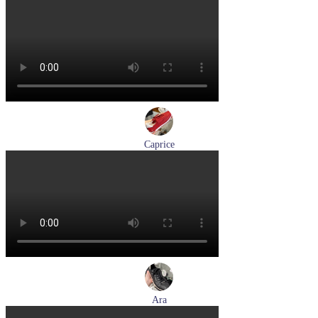
кроссовки женские летние Ara артикул 1225510-04
Размеры (RUS):
37
37,5
38
39
Перейти
к товару
Caprice
кроссовки женские демисезонные Caprice артикул 9-23717-
46-523
Размеры (RUS):
40
Перейти
к товару
Ara