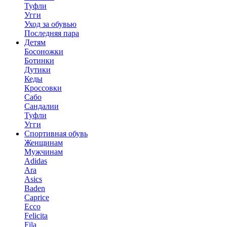
Туфли
Угги
Уход за обувью
Последняя пара
Детям
Босоножки
Ботинки
Дутики
Кеды
Кроссовки
Сабо
Сандалии
Туфли
Угги
Спортивная обувь
Женщинам
Мужчинам
Adidas
Ara
Asics
Baden
Caprice
Ecco
Felicita
Fila