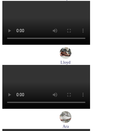
туфли мужские демисезонные Lloyd артикул 25-504-07
Размеры (RUS):
40,5
42
42,5
43
44
Перейти
к товару
Lloyd
туфли мужские демисезонные Lloyd артикул 24-625-02
Размеры (RUS):
41
42
42,5
43
44
Перейти
к товару
Ara