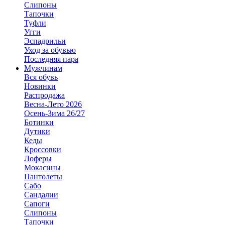
Слипоны
Тапочки
Туфли
Угги
Эспадрильи
Уход за обувью
Последняя пара
Мужчинам
Вся обувь
Новинки
Распродажа
Весна-Лето 2026
Осень-Зима 26/27
Ботинки
Дутики
Кеды
Кроссовки
Лоферы
Мокасины
Пантолеты
Сабо
Сандалии
Сапоги
Слипоны
Тапочки