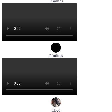
Pikolinos
кроссовки мужские демисезонные Pikolinos артикул M4U-
6046C1
Размеры (RUS):
43
44
Перейти
к товару
Pikolinos
туфли женские летние Pikolinos артикул W8K-0705C1
Размеры (RUS):
38
Перейти
к товару
Lloyd