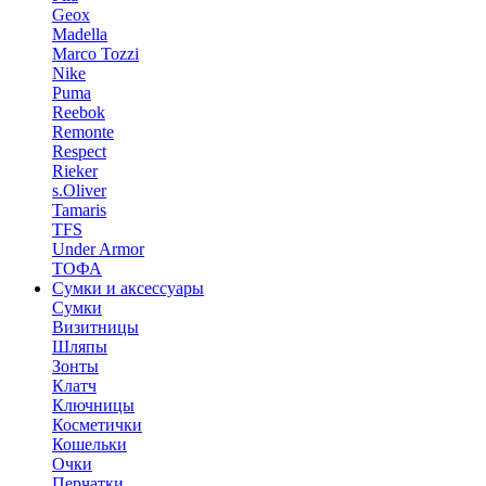
Geox
Madella
Marco Tozzi
Nike
Puma
Reebok
Remonte
Respect
Rieker
s.Oliver
Tamaris
TFS
Under Armor
ТОФА
Сумки и аксессуары
Сумки
Визитницы
Шляпы
Зонты
Клатч
Ключницы
Косметички
Кошельки
Очки
Перчатки