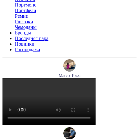
Портмоне
Портфели
Ремни
Рюкзаки
Чемоданы
Бренды
Последняя пара
Новинки
Распродажа
Marco Tozzi
кроссовки женские демисезонные Marco Tozzi артикул 2-
83701-44-110
Размеры (RUS):
37
38
39
40
41
Перейти
к товару