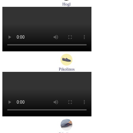
Hogl
лоферы женские демисезонные Hogl артикул 0102430-0100
Размеры (RUS):
37
38
38,5
39
40
Перейти
к товару
Pikolinos
мокасины мужские летние Pikolinos артикул 09Z-3100
Размеры (RUS):
40
Перейти
к товару