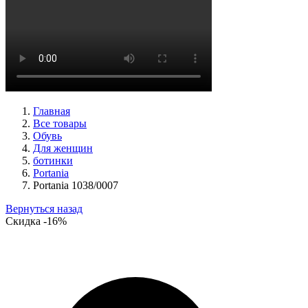
кеды женские демисезонные Ara артикул 1234432-70
Размеры (RUS):
37
37,5
38
38,5
39
40
Перейти
к товару
Главная
Все товары
Обувь
Для женщин
ботинки
Portania
Portania 1038/0007
Вернуться назад
Скидка
-16%