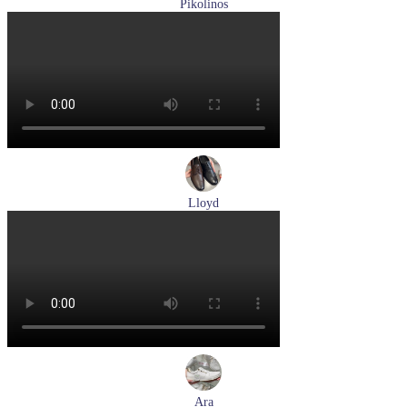
Pikolinos
лоферы женские летние Pikolinos артикул W4R-6729C1
Nata
Размеры (RUS):
37
38
39
Перейти
к товару
Lloyd
туфли мужские демисезонные Lloyd артикул 25-504-00
Размеры (RUS):
40,5
41
42
43
44
Перейти
к товару
Ara