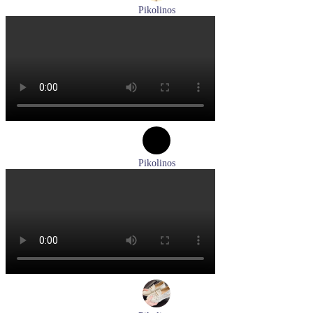
Pikolinos
ботинки мужские демисезонные Pikolinos артикул M2M-
8156C1
Размеры (RUS):
41
43
44
45
Перейти
к товару
Pikolinos
туфли женские летние Pikolinos артикул W8K-0705C1
Размеры (RUS):
38
Перейти
к товару