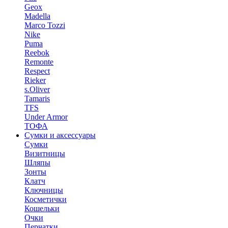
Geox
Madella
Marco Tozzi
Nike
Puma
Reebok
Remonte
Respect
Rieker
s.Oliver
Tamaris
TFS
Under Armor
ТОФА
Сумки и аксессуары
Сумки
Визитницы
Шляпы
Зонты
Клатч
Ключницы
Косметички
Кошельки
Очки
Перчатки