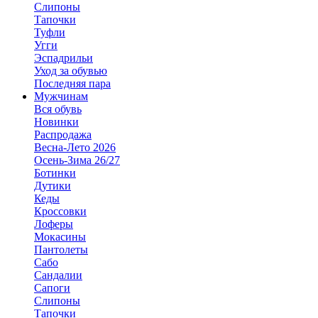
Слипоны
Тапочки
Туфли
Угги
Эспадрильи
Уход за обувью
Последняя пара
Мужчинам
Вся обувь
Новинки
Распродажа
Весна-Лето 2026
Осень-Зима 26/27
Ботинки
Дутики
Кеды
Кроссовки
Лоферы
Мокасины
Пантолеты
Сабо
Сандалии
Сапоги
Слипоны
Тапочки