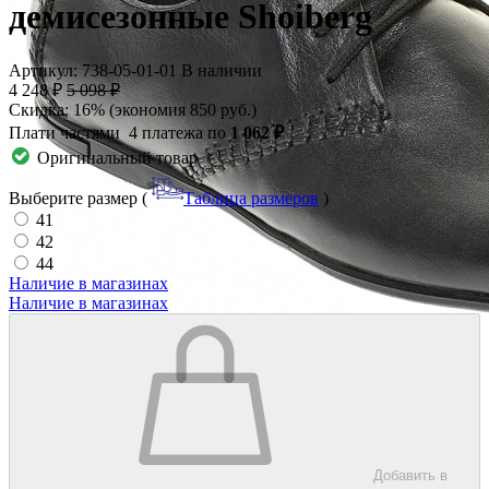
демисезонные Shoiberg
Артикул: 738-05-01-01
В наличии
4 248 ₽
5 098 ₽
Скидка: 16% (экономия 850 руб.)
Плати частями
4 платежа по
1 062 ₽
Оригинальный товар
Выберите размер (
Таблица размеров
)
41
42
44
Наличие в магазинах
Наличие в магазинах
Добавить в