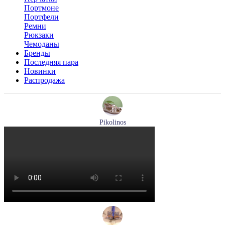
Портмоне
Портфели
Ремни
Рюкзаки
Чемоданы
Бренды
Последняя пара
Новинки
Распродажа
Pikolinos
босоножки женские летние Pikolinos артикул W8K-0741C2
Размеры (RUS):
37
38
39
Перейти
к товару