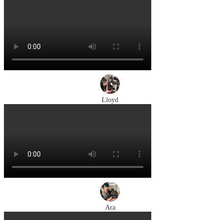
кроссовки женские демисезонные graciana артикул QS390-
F209-41
Размеры (RUS):
40
41
Перейти
к товару
Lloyd
туфли мужские демисезонные Lloyd артикул 24-625-20
Размеры (RUS):
40,5
41
42
42,5
43
44
Перейти
к товару
Ara