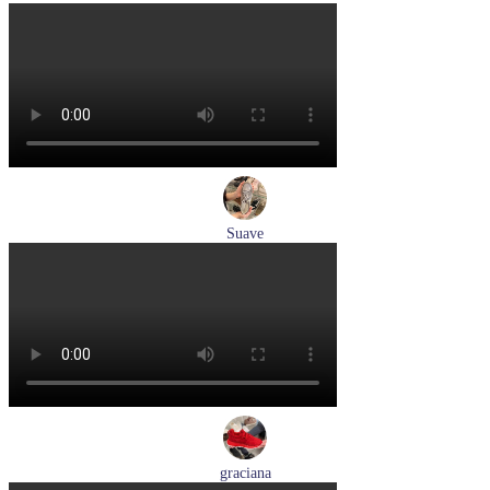
кроссовки женские летние Ara артикул 1225510-04
Размеры (RUS):
37
37,5
38
39
Перейти
к товару
Suave
кроссовки женские демисезонные Suave артикул 21003T-
3126,TS26,0503
Размеры (RUS):
36
37
38
40
Перейти
к товару
graciana