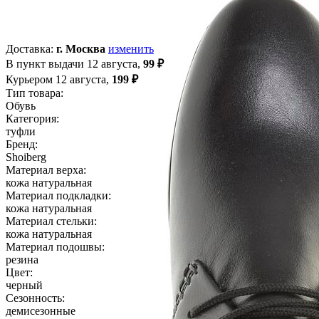
Доставка:
г. Москва
изменить
В пункт выдачи 12 августа,
99 ₽
Курьером 12 августа,
199 ₽
Тип товара:
Обувь
Категория:
туф­ли
Бренд:
Sho­iberg
Материал верха:
ко­жа на­тураль­ная
Материал подкладки:
ко­жа на­тураль­ная
Материал стельки:
ко­жа на­тураль­ная
Материал подошвы:
ре­зина
Цвет:
чер­ный
Сезонность:
де­мисе­зон­ные