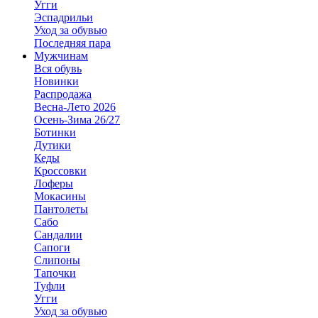
Угги
Эспадрильи
Уход за обувью
Последняя пара
Мужчинам
Вся обувь
Новинки
Распродажа
Весна-Лето 2026
Осень-Зима 26/27
Ботинки
Дутики
Кеды
Кроссовки
Лоферы
Мокасины
Пантолеты
Сабо
Сандалии
Сапоги
Слипоны
Тапочки
Туфли
Угги
Уход за обувью