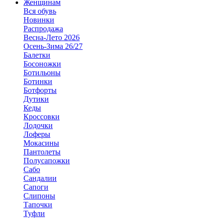
Женщинам
Вся обувь
Новинки
Распродажа
Весна-Лето 2026
Осень-Зима 26/27
Балетки
Босоножки
Ботильоны
Ботинки
Ботфорты
Дутики
Кеды
Кроссовки
Лодочки
Лоферы
Мокасины
Пантолеты
Полусапожки
Сабо
Сандалии
Сапоги
Слипоны
Тапочки
Туфли