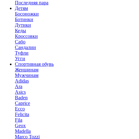
Последняя пара
Детям
Босоножки
Ботинки
Дутики
Кеды
Кроссовки
Сабо
Сандалии
Туфли
Угги
Спортивная обувь
Женщинам
Мужчинам
Adidas
Ara
Asics
Baden
Caprice
Ecco
Felicita
Fila
Geox
Madella
Marco Tozzi