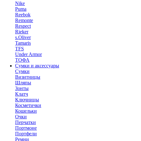
Nike
Puma
Reebok
Remonte
Respect
Rieker
s.Oliver
Tamaris
TFS
Under Armor
ТОФА
Сумки и аксессуары
Сумки
Визитницы
Шляпы
Зонты
Клатч
Ключницы
Косметички
Кошельки
Очки
Перчатки
Портмоне
Портфели
Ремни