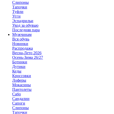
Слипоны
Тапочки
Туфли
Угги
Эспадрильи
Уход за обувью
Последняя пара
Мужчинам
Вся обувь
Новинки
Распродажа
Весна-Лето 2026
Осень-Зима 26/27
Ботинки
Дутики
Кеды
Кроссовки
Лоферы
Мокасины
Пантолеты
Сабо
Сандалии
Сапоги
Слипоны
Тапочки