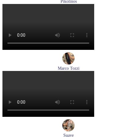
Pikolinos
кроссовки мужские летние Pikolinos артикул M2A-6252
Espuma
Размеры (RUS):
43
44
Перейти
к товару
Marco Tozzi
лоферы женские демисезонные Marco Tozzi артикул 2-
24218-42-00B
Размеры (RUS):
36
37
38
39
40
41
Перейти
к товару
Suave