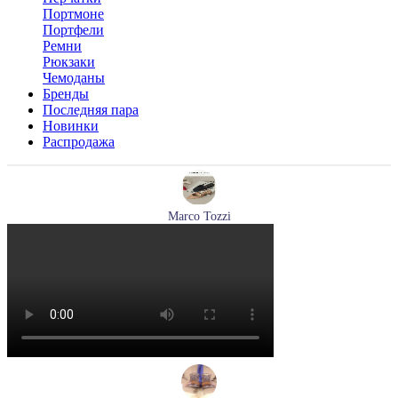
Портмоне
Портфели
Ремни
Рюкзаки
Чемоданы
Бренды
Последняя пара
Новинки
Распродажа
Marco Tozzi
туфли женские летние Marco Tozzi артикул 2-29409-44-520
Размеры (RUS):
36
37
38
39
40
Перейти
к товару