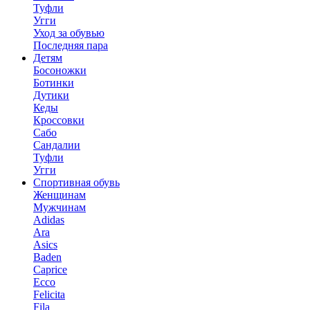
Туфли
Угги
Уход за обувью
Последняя пара
Детям
Босоножки
Ботинки
Дутики
Кеды
Кроссовки
Сабо
Сандалии
Туфли
Угги
Спортивная обувь
Женщинам
Мужчинам
Adidas
Ara
Asics
Baden
Caprice
Ecco
Felicita
Fila