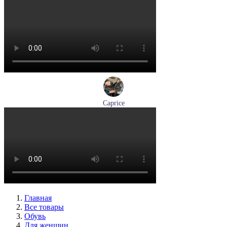
туфли мужские демисезонные Lloyd артикул 24-625-20
Размеры (RUS):
40,5
41
42
42,5
43
44
Перейти
к товару
Caprice
ботинки женские зимние Caprice артикул 9-26219-41-040
Размеры (RUS):
36
37
38
39
40
41
Перейти
к товару
Главная
Все товары
Обувь
Для женщин