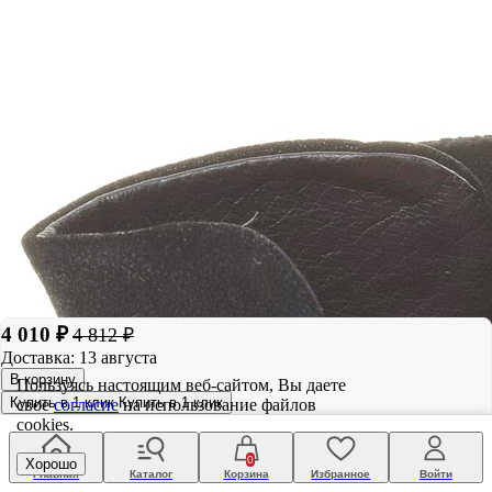
4 010 ₽
4 812 ₽
Доставка: 13 августа
В корзину
Пользуясь настоящим веб-сайтом, Вы даете
Купить в 1 клик
Купить в 1 клик
свое
согласие
на использование файлов
cookies.
0
Хорошо
Главная
Каталог
Корзина
Избранное
Войти