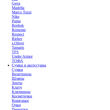
Geox
Madella
Marco Tozzi
Nike
Puma
Reebok
Remonte
Respect
Rieker
s.Oliver
Tamaris
TFS
Under Armor
ТОФА
Сумки и аксессуары
Сумки
Визитницы
Шляпы
Зонты
Клатч
Ключницы
Косметички
Кошельки
Очки
Перчатки