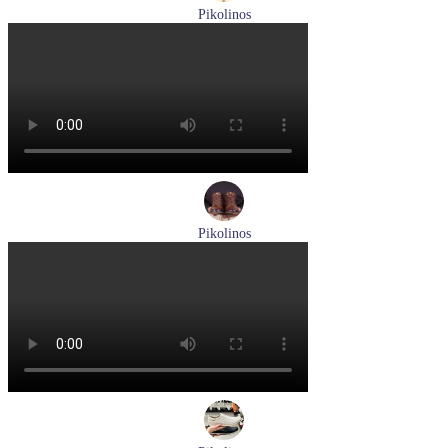
Pikolinos
ботинки мужские демисезонные Pikolinos артикул M2M-
8156C1
Размеры (RUS):
41
43
44
45
Перейти
к товару
Pikolinos
ботинки женские зимние Pikolinos артикул W1T-N8812
Размеры (RUS):
36
Перейти
к товару