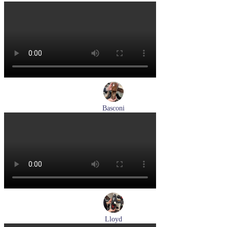
кроссовки женские демисезонные Suave артикул 21003T-
3126,TS26,0503
Размеры (RUS):
36
37
38
40
Перейти
к товару
Basconi
туфли женские демисезонные Basconi артикул 701284B3-
YP
Размеры (RUS):
37
38
39
Перейти
к товару
Lloyd