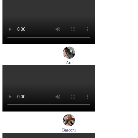
туфли женские демисезонные Suave артикул 6605T-
1L07,1I06
Размеры (RUS):
38
Перейти
к товару
Ara
кеды женские демисезонные Ara артикул 1234432-70
Размеры (RUS):
37
37,5
38
38,5
39
40
Перейти
к товару
Basconi