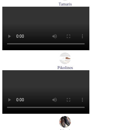
Tamaris
кроссовки женские летние Tamaris артикул 1-23700-44-779
Размеры (RUS):
37
38
39
40
Перейти
к товару
Pikolinos
ботинки женские зимние Pikolinos артикул W3W-N8564ST
Размеры (RUS):
37
Перейти
к товару