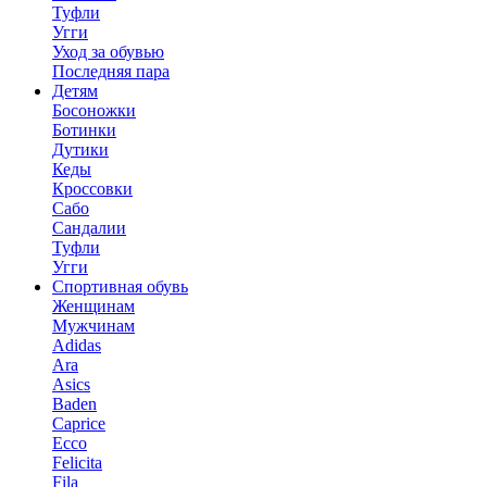
Туфли
Угги
Уход за обувью
Последняя пара
Детям
Босоножки
Ботинки
Дутики
Кеды
Кроссовки
Сабо
Сандалии
Туфли
Угги
Спортивная обувь
Женщинам
Мужчинам
Adidas
Ara
Asics
Baden
Caprice
Ecco
Felicita
Fila