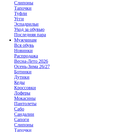
Слипоны
Тапочки
Туфли
Угги
Эспадрильи
Уход за обувью
Последняя пара
Мужчинам
Вся обувь
Новинки
Распродажа
Весна-Лето 2026
Осень-Зима 26/27
Ботинки
Дутики
Кеды
Кроссовки
Лоферы
Мокасины
Пантолеты
Сабо
Сандалии
Сапоги
Слипоны
Тапочки