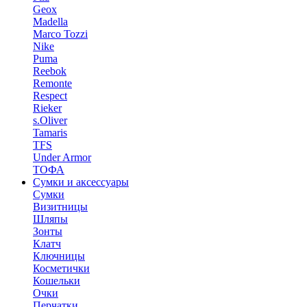
Geox
Madella
Marco Tozzi
Nike
Puma
Reebok
Remonte
Respect
Rieker
s.Oliver
Tamaris
TFS
Under Armor
ТОФА
Сумки и аксессуары
Сумки
Визитницы
Шляпы
Зонты
Клатч
Ключницы
Косметички
Кошельки
Очки
Перчатки