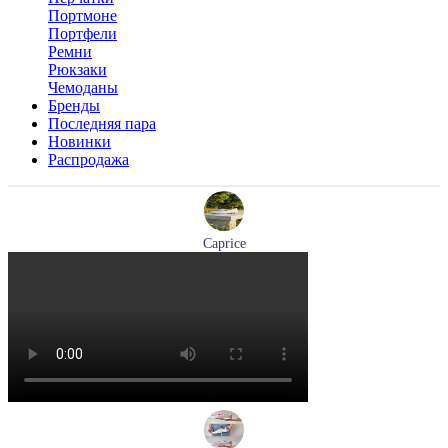
Портмоне
Портфели
Ремни
Рюкзаки
Чемоданы
Бренды
Последняя пара
Новинки
Распродажа
Caprice
мокасины женские демисезонные Caprice артикул 9-24652-
44-877
Размеры (RUS):
36
41
Перейти
к товару