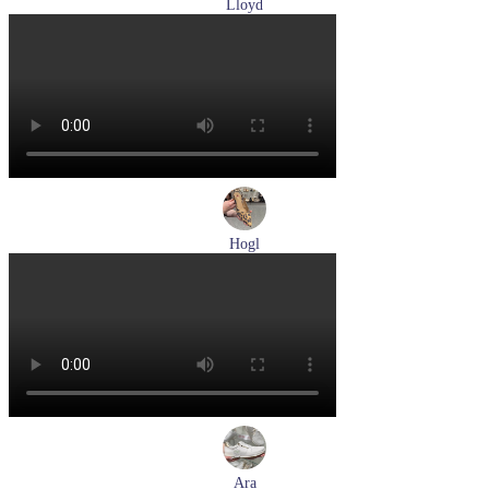
Lloyd
туфли мужские демисезонные Lloyd артикул 25-504-07
Размеры (RUS):
40,5
42
42,5
43
44
Перейти
к товару
Hogl
туфли женские летние Hogl артикул 1104617-2272
Размеры (RUS):
36
38,5
39
Перейти
к товару
Ara