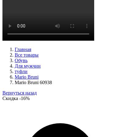
туфли женские демисезонные Basconi артикул 701284B3-
YP
Размеры (RUS):
37
38
39
Перейти
к товару
Главная
Все товары
Обувь
Для мужчин
туфли
Mario Bruni
Mario Bruni 60938
Вернуться назад
Скидка
-16%