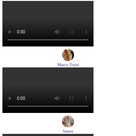
кроссовки женские летние Ara артикул 1225510-04
Размеры (RUS):
37
37,5
38
39
Перейти
к товару
Marco Tozzi
лоферы женские демисезонные Marco Tozzi артикул 2-
24218-42-30F
Размеры (RUS):
36
37
39
40
Перейти
к товару
Suave