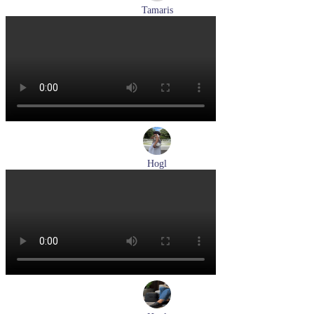
Tamaris
кроссовки женские летние Tamaris артикул 1-23700-44-779
Размеры (RUS):
37
38
39
40
Перейти
к товару
Hogl
туфли женские летние Hogl артикул 1100109-299
Размеры (RUS):
36
37
38
38,5
39
Перейти
к товару