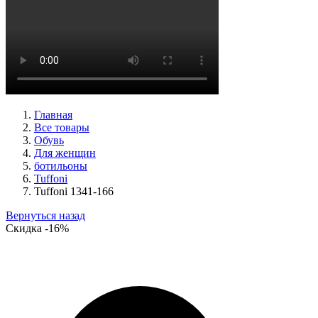
туфли женские летние Peter Kaiser артикул 9-79481-46-780
Размеры (RUS):
37,5
38
38,5
39
40
Перейти
к товару
Главная
Все товары
Обувь
Для женщин
ботильоны
Tuffoni
Tuffoni 1341-166
Вернуться назад
Скидка
-16%