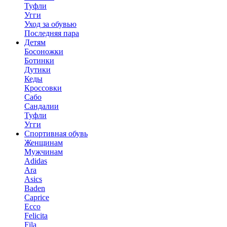
Туфли
Угги
Уход за обувью
Последняя пара
Детям
Босоножки
Ботинки
Дутики
Кеды
Кроссовки
Сабо
Сандалии
Туфли
Угги
Спортивная обувь
Женщинам
Мужчинам
Adidas
Ara
Asics
Baden
Caprice
Ecco
Felicita
Fila