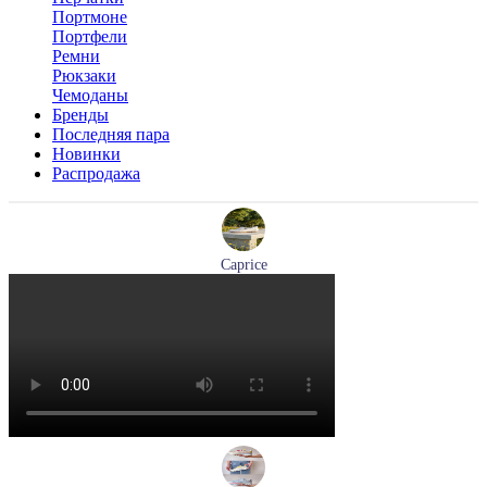
Портмоне
Портфели
Ремни
Рюкзаки
Чемоданы
Бренды
Последняя пара
Новинки
Распродажа
Caprice
мокасины женские демисезонные Caprice артикул 9-24652-
44-877
Размеры (RUS):
36
41
Перейти
к товару