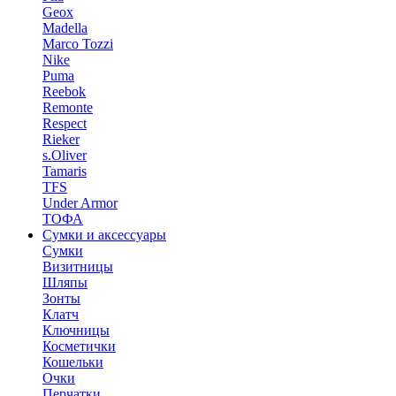
Geox
Madella
Marco Tozzi
Nike
Puma
Reebok
Remonte
Respect
Rieker
s.Oliver
Tamaris
TFS
Under Armor
ТОФА
Сумки и аксессуары
Сумки
Визитницы
Шляпы
Зонты
Клатч
Ключницы
Косметички
Кошельки
Очки
Перчатки