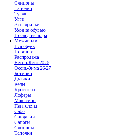
Слипоны
Тапочки
Туфли
Угги
Эспадрильи
Уход за обувью
Последняя пара
Мужчинам
Вся обувь
Новинки
Распродажа
Весна-Лето 2026
Осень-Зима 26/27
Ботинки
Дутики
Кеды
Кроссовки
Лоферы
Мокасины
Пантолеты
Сабо
Сандалии
Сапоги
Слипоны
Тапочки