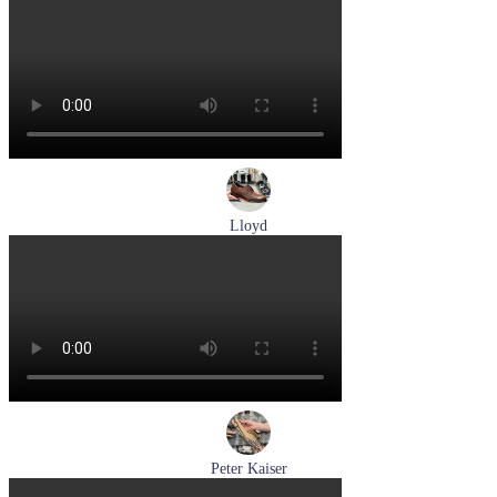
туфли женские летние Pikolinos артикул W0C-6621C1 Nata
Размеры (RUS):
37
38
39
Перейти
к товару
Lloyd
туфли мужские демисезонные Lloyd артикул 24-625-02
Размеры (RUS):
41
42
42,5
43
44
Перейти
к товару
Peter Kaiser