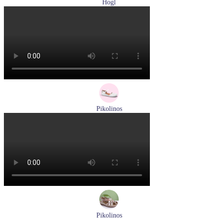
Hogl
лоферы женские демисезонные Hogl артикул 0102430-0100
Размеры (RUS):
37
38
38,5
39
40
Перейти
к товару
Pikolinos
сандалии женские летние Pikolinos артикул 655-0906
Размеры (RUS):
38
Перейти
к товару
Pikolinos