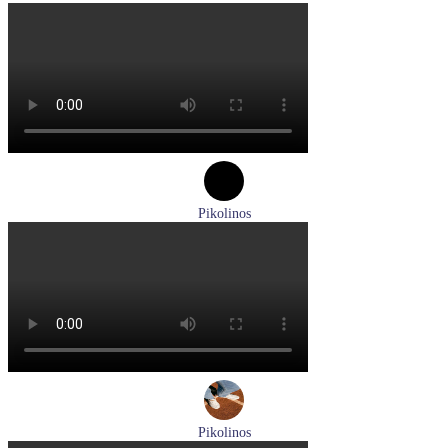
босоножки женские летние Pikolinos артикул W8K-0741C2
Размеры (RUS):
37
38
39
Перейти
к товару
Pikolinos
туфли женские летние Pikolinos артикул W8K-0705C1
Размеры (RUS):
38
Перейти
к товару
Pikolinos