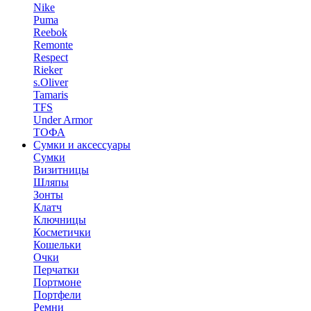
Nike
Puma
Reebok
Remonte
Respect
Rieker
s.Oliver
Tamaris
TFS
Under Armor
ТОФА
Сумки и аксессуары
Сумки
Визитницы
Шляпы
Зонты
Клатч
Ключницы
Косметички
Кошельки
Очки
Перчатки
Портмоне
Портфели
Ремни