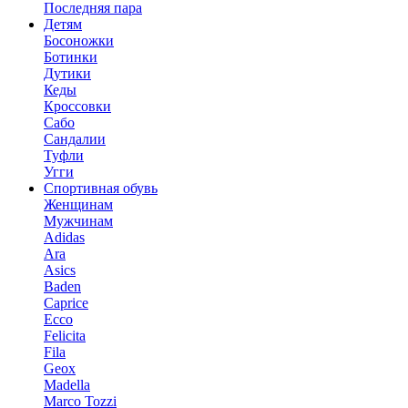
Последняя пара
Детям
Босоножки
Ботинки
Дутики
Кеды
Кроссовки
Сабо
Сандалии
Туфли
Угги
Спортивная обувь
Женщинам
Мужчинам
Adidas
Ara
Asics
Baden
Caprice
Ecco
Felicita
Fila
Geox
Madella
Marco Tozzi