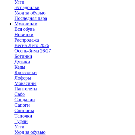
Угги
Эспадрильи
Уход за обувью
Последняя пара
Мужчинам
Вся обувь
Новинки
Распродажа
Весна-Лето 2026
Осень-Зима 26/27
Ботинки
Дутики
Кеды
Кроссовки
Лоферы
Мокасины
Пантолеты
Сабо
Сандалии
Сапоги
Слипоны
Тапочки
Туфли
Угги
Уход за обувью