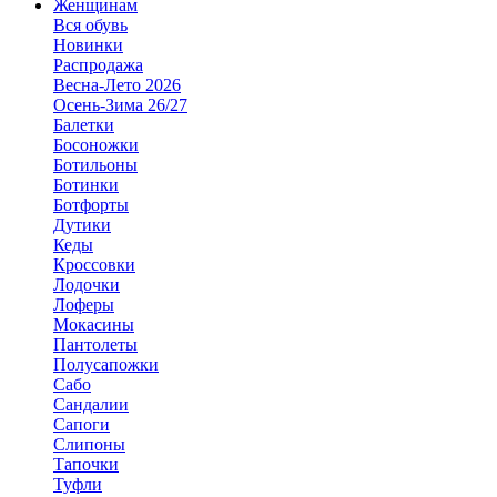
Женщинам
Вся обувь
Новинки
Распродажа
Весна-Лето 2026
Осень-Зима 26/27
Балетки
Босоножки
Ботильоны
Ботинки
Ботфорты
Дутики
Кеды
Кроссовки
Лодочки
Лоферы
Мокасины
Пантолеты
Полусапожки
Сабо
Сандалии
Сапоги
Слипоны
Тапочки
Туфли