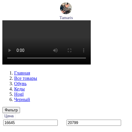
Tamaris
ботинки женские демисезонные Tamaris артикул 1-26269-
41-001
Размеры (RUS):
36
37
38
39
40
Перейти
к товару
Главная
Все товары
Обувь
Кеды
Hogl
Черный
Фильтр
Цена