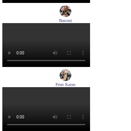
Basconi
туфли женские демисезонные Basconi артикул 701284B3-
YP
Размеры (RUS):
37
38
39
Перейти
к товару
Peter Kaiser
туфли женские демисезонные Peter Kaiser артикул 9-72241-
44-170
Размеры (RUS):
38,5
39
40
Перейти
к товару