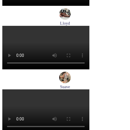
Lloyd
туфли мужские демисезонные Lloyd артикул 24-625-02
Размеры (RUS):
41
42
42,5
43
44
Перейти
к товару
Suave
кроссовки женские демисезонные Suave артикул 21003T-
3126,TS26,0503
Размеры (RUS):
36
37
38
40
Перейти
к товару