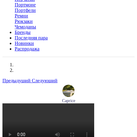
Портмоне
Портфели
Ремни
Рюкзаки
Чемоданы
Бренды
Последняя пара
Новинки
Распродажа
Предыдущий
Следующий
Caprice
мокасины женские демисезонные Caprice артикул 9-24652-
44-877
Размеры (RUS):
36
41
Перейти
к товару