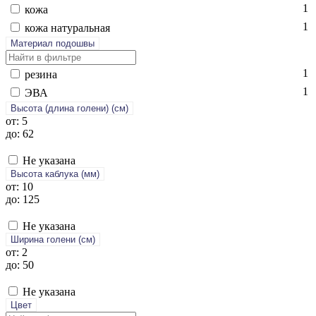
1
ко­жа
1
ко­жа на­тураль­ная
Материал подошвы
1
ре­зина
1
ЭВА
Высота (длина голени) (cм)
от: 5
до: 62
Не указана
Высота каблука (мм)
от: 10
до: 125
Не указана
Ширина голени (см)
от: 2
до: 50
Не указана
Цвет