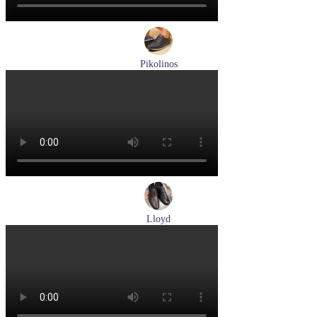
Pikolinos
кроссовки мужские летние Pikolinos артикул M2A-6252
Blue
Размеры (RUS):
40
43
Перейти
к товару
Lloyd
туфли мужские демисезонные Lloyd артикул 25-504-07
Размеры (RUS):
40,5
42
42,5
43
44
Перейти
к товару