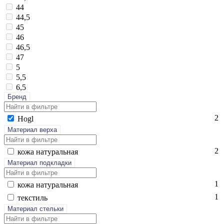
44
44,5
45
46
46,5
47
5
5,5
6,5
Бренд
2
Hogl
Материал верха
2
ко­жа на­тураль­ная
Материал подкладки
1
ко­жа на­тураль­ная
1
текс­тиль
Материал стельки