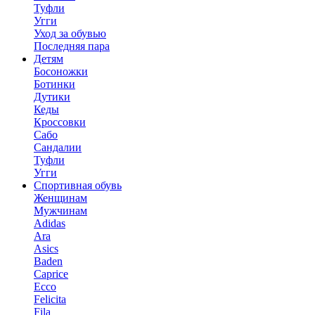
Туфли
Угги
Уход за обувью
Последняя пара
Детям
Босоножки
Ботинки
Дутики
Кеды
Кроссовки
Сабо
Сандалии
Туфли
Угги
Спортивная обувь
Женщинам
Мужчинам
Adidas
Ara
Asics
Baden
Caprice
Ecco
Felicita
Fila