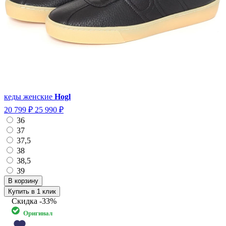
кеды женские
Hogl
20 799 ₽
25 990 ₽
36
37
37,5
38
38,5
39
Купить в 1 клик
Скидка
-33%
Оригинал