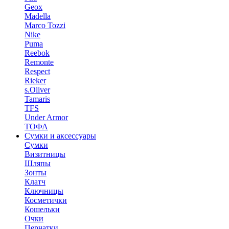
Geox
Madella
Marco Tozzi
Nike
Puma
Reebok
Remonte
Respect
Rieker
s.Oliver
Tamaris
TFS
Under Armor
ТОФА
Сумки и аксессуары
Сумки
Визитницы
Шляпы
Зонты
Клатч
Ключницы
Косметички
Кошельки
Очки
Перчатки