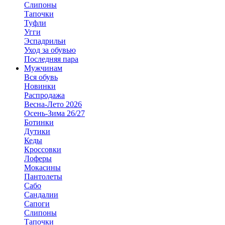
Слипоны
Тапочки
Туфли
Угги
Эспадрильи
Уход за обувью
Последняя пара
Мужчинам
Вся обувь
Новинки
Распродажа
Весна-Лето 2026
Осень-Зима 26/27
Ботинки
Дутики
Кеды
Кроссовки
Лоферы
Мокасины
Пантолеты
Сабо
Сандалии
Сапоги
Слипоны
Тапочки