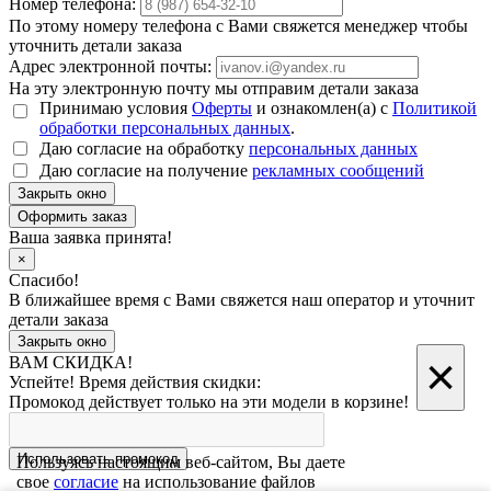
Номер телефона:
По этому номеру телефона с Вами свяжется менеджер чтобы
уточнить детали заказа
Адрес электронной почты:
На эту электронную почту мы отправим детали заказа
Принимаю условия
Оферты
и ознакомлен(а) с
Политикой
обработки персональных данных
.
Даю согласие на обработку
персональных данных
Даю согласие на получение
рекламных сообщений
Закрыть окно
Ваша заявка принята!
×
Спасибо!
В ближайшее время с Вами свяжется наш оператор и уточнит
детали заказа
Закрыть окно
×
ВАМ СКИДКА!
Успейте! Время действия скидки:
Промокод действует только на эти модели в корзине!
Использовать промокод
Пользуясь настоящим веб-сайтом, Вы даете
свое
согласие
на использование файлов