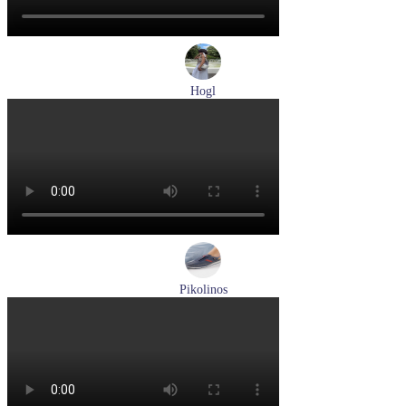
Hogl
туфли женские летние Hogl артикул 1100109-299
Размеры (RUS):
36
37
38
38,5
39
Перейти
к товару
Pikolinos
кроссовки мужские демисезонные Pikolinos артикул M4U-
6046C1
Размеры (RUS):
43
44
Перейти
к товару