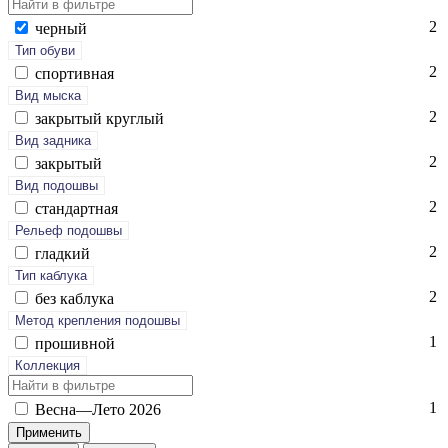
2
чер­ный
Тип обуви
2
спор­тивная
Вид мыска
2
зак­ры­тый круг­лый
Вид задника
2
зак­ры­тый
Вид подошвы
2
стан­дарт­ная
Рельеф подошвы
2
глад­кий
Тип каблука
2
без каб­лу­ка
Метод крепления подошвы
1
про­шив­ной
Коллекция
1
Вес­на—Ле­то 2026