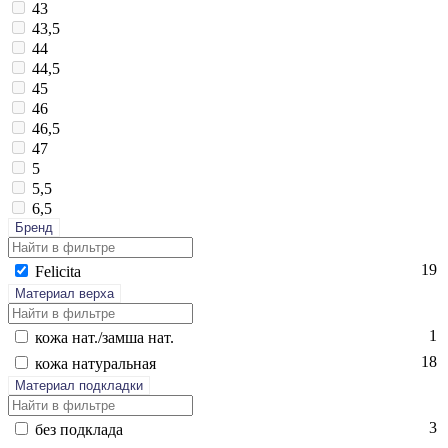
43
43,5
44
44,5
45
46
46,5
47
5
5,5
6,5
Бренд
19
Fe­lici­ta
Материал верха
1
ко­жа нат./зам­ша нат.
18
ко­жа на­тураль­ная
Материал подкладки
3
без подк­ла­да