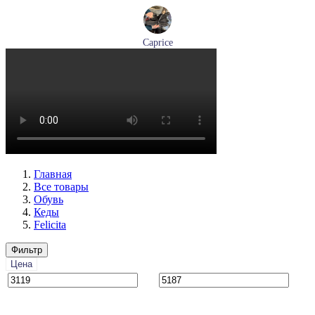
Caprice
ботинки женские зимние Caprice артикул 9-26219-41-040
Размеры (RUS):
36
37
38
39
40
41
Перейти
к товару
Главная
Все товары
Обувь
Кеды
Felicita
Фильтр
Цена