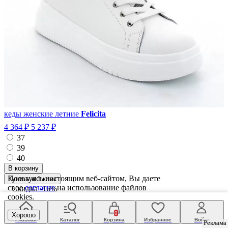
кеды женские летние
Felicita
4 364 ₽
5 237 ₽
37
39
40
Пользуясь настоящим веб-сайтом, Вы даете
Купить в 1 клик
свое
согласие
на использование файлов
Скидка
-16%
cookies.
Оригинал
0
Хорошо
Главная
Каталог
Корзина
Избранное
Войти
Реклама
Реклама