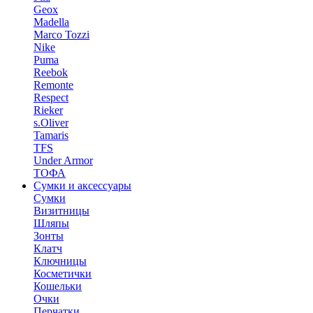
Geox
Madella
Marco Tozzi
Nike
Puma
Reebok
Remonte
Respect
Rieker
s.Oliver
Tamaris
TFS
Under Armor
ТОФА
Сумки и аксессуары
Сумки
Визитницы
Шляпы
Зонты
Клатч
Ключницы
Косметички
Кошельки
Очки
Перчатки