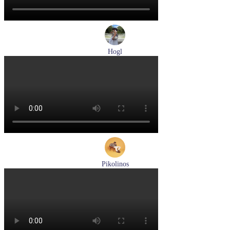
Hogl
туфли женские летние Hogl артикул 1100109-299
Размеры (RUS):
36
37
38
38,5
39
Перейти
к товару
Pikolinos
кроссовки мужские демисезонные Pikolinos артикул M5N-
6237C1
Размеры (RUS):
44
Перейти
к товару