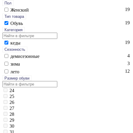
Пол
19
Женский
Тип товара
19
Обувь
Категория
19
ке­ды
Сезонность
4
де­мисе­зон­ные
3
зи­ма
12
ле­то
Размер обуви
24
25
26
27
28
29
30
31