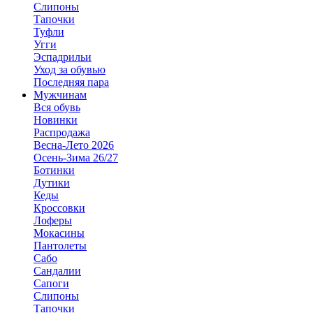
Слипоны
Тапочки
Туфли
Угги
Эспадрильи
Уход за обувью
Последняя пара
Мужчинам
Вся обувь
Новинки
Распродажа
Весна-Лето 2026
Осень-Зима 26/27
Ботинки
Дутики
Кеды
Кроссовки
Лоферы
Мокасины
Пантолеты
Сабо
Сандалии
Сапоги
Слипоны
Тапочки