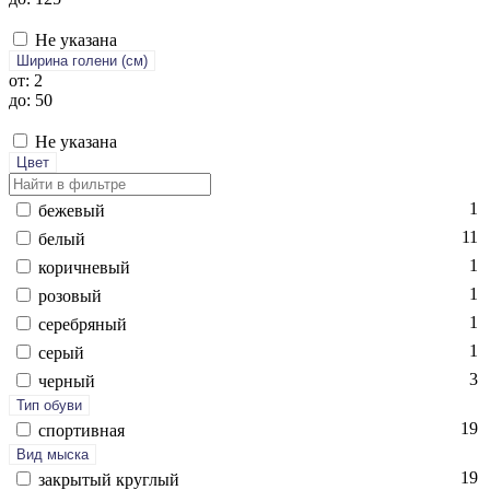
Не указана
Ширина голени (см)
от: 2
до: 50
Не указана
Цвет
1
бе­жевый
11
бе­лый
1
ко­рич­не­вый
1
ро­зовый
1
се­реб­ря­ный
1
се­рый
3
чер­ный
Тип обуви
19
спор­тивная
Вид мыска
19
зак­ры­тый круг­лый