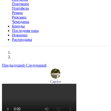
Портмоне
Портфели
Ремни
Рюкзаки
Чемоданы
Бренды
Последняя пара
Новинки
Распродажа
Предыдущий
Следующий
Caprice
мокасины женские демисезонные Caprice артикул 9-24652-
44-877
Размеры (RUS):
36
41
Перейти
к товару