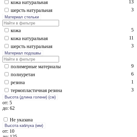
13
ко­жа на­тураль­ная
3
шерсть на­тураль­ная
Материал стельки
5
ко­жа
11
ко­жа на­тураль­ная
3
шерсть на­тураль­ная
Материал подошвы
9
по­лимер­ные ма­тери­алы
6
по­ли­уре­тан
1
ре­зина
3
тер­моплас­тичная ре­зина
Высота (длина голени) (cм)
от: 5
до: 62
Не указана
Высота каблука (мм)
от: 10
до: 125