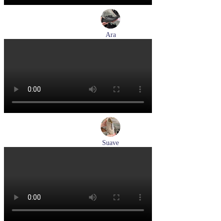
Ara
кеды женские демисезонные Ara артикул 1250016-20
Размеры (RUS):
37
37,5
38
38,5
39
40
Перейти
к товару
Suave
туфли женские демисезонные Suave артикул 6605T-
1L07,1I06
Размеры (RUS):
38
Перейти
к товару