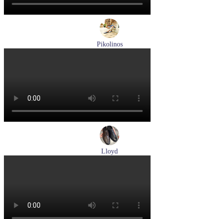
Pikolinos
туфли мужские летние Pikolinos артикул M4A-4266C1
синий/pacific
Размеры (RUS):
40
41
42
44
Перейти
к товару
Lloyd
туфли мужские демисезонные Lloyd артикул 25-504-00
Размеры (RUS):
40,5
41
42
43
44
Перейти
к товару