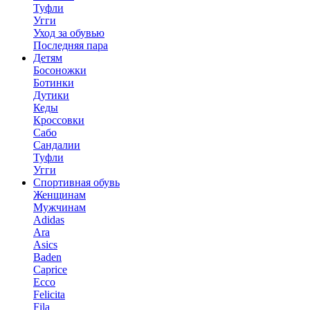
Туфли
Угги
Уход за обувью
Последняя пара
Детям
Босоножки
Ботинки
Дутики
Кеды
Кроссовки
Сабо
Сандалии
Туфли
Угги
Спортивная обувь
Женщинам
Мужчинам
Adidas
Ara
Asics
Baden
Caprice
Ecco
Felicita
Fila