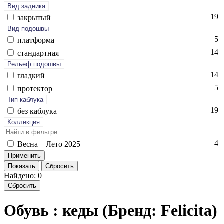
Вид задника
19
зак­ры­тый
Вид подошвы
5
плат­форма
14
стан­дарт­ная
Рельеф подошвы
14
глад­кий
5
про­тек­тор
Тип каблука
19
без каб­лу­ка
Коллекция
4
Вес­на—Ле­то 2025
Показать
Сбросить
Найдено: 0
Сбросить
Обувь : кеды (Бренд: Felicita)