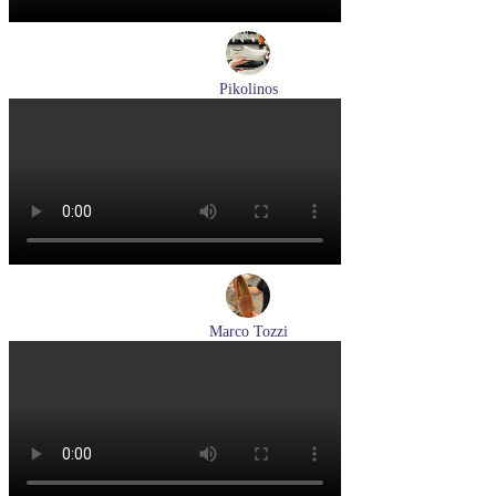
Pikolinos
кроссовки мужские летние Pikolinos артикул M2A-6252
Espuma
Размеры (RUS):
43
44
Перейти
к товару
Marco Tozzi
лоферы женские демисезонные Marco Tozzi артикул 2-
24218-42-30F
Размеры (RUS):
36
37
39
40
Перейти
к товару