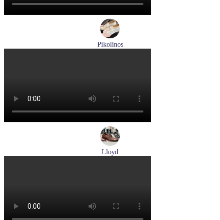
Pikolinos
лоферы женские летние Pikolinos артикул W4R-6729C1
Nata
Размеры (RUS):
37
38
39
Перейти
к товару
Lloyd
туфли мужские демисезонные Lloyd артикул 24-625-02
Размеры (RUS):
41
42
42,5
43
44
Перейти
к товару