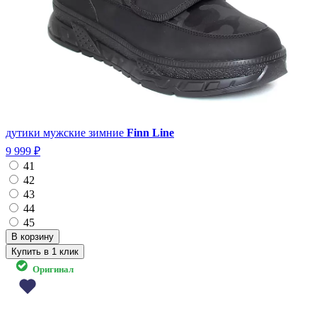
дутики мужские зимние
Finn Line
9 999 ₽
41
42
43
44
45
Купить в 1 клик
Оригинал