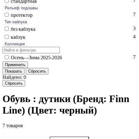
7
стан­дарт­ная
Рельеф подошвы
7
про­тек­тор
Тип каблука
3
без каб­лу­ка
4
каб­лук
Коллекция
7
Осень—Зи­ма 2025-2026
Показать
Сбросить
Найдено: 0
Сбросить
Обувь : дутики (Бренд: Finn
Line) (Цвет: черный)
7 товаров