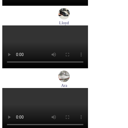
Lloyd
туфли мужские демисезонные Lloyd артикул 25-502-00
Размеры (RUS):
40,5
41
42
42,5
43
44
Перейти
к товару
Ara
кроссовки женские летние Ara артикул 1225510-04
Размеры (RUS):
37
37,5
38
39
Перейти
к товару