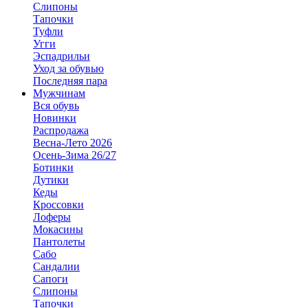
Слипоны
Тапочки
Туфли
Угги
Эспадрильи
Уход за обувью
Последняя пара
Мужчинам
Вся обувь
Новинки
Распродажа
Весна-Лето 2026
Осень-Зима 26/27
Ботинки
Дутики
Кеды
Кроссовки
Лоферы
Мокасины
Пантолеты
Сабо
Сандалии
Сапоги
Слипоны
Тапочки