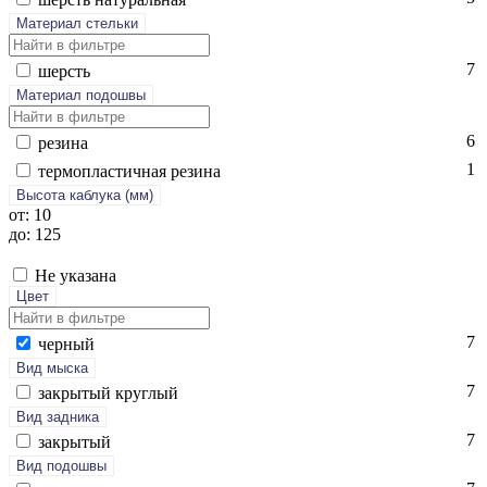
Материал стельки
7
шерсть
Материал подошвы
6
ре­зина
1
тер­моплас­тичная ре­зина
Высота каблука (мм)
от: 10
до: 125
Не указана
Цвет
7
чер­ный
Вид мыска
7
зак­ры­тый круг­лый
Вид задника
7
зак­ры­тый
Вид подошвы