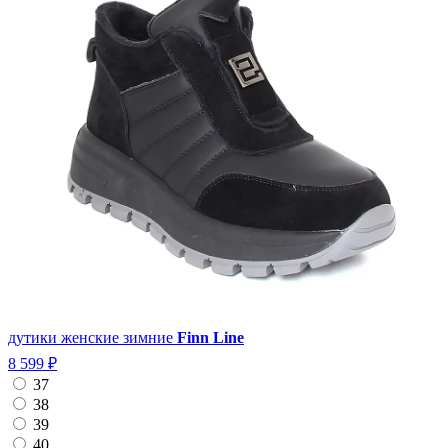
дутики женские зимние
Finn Line
8 599 ₽
37
38
39
40