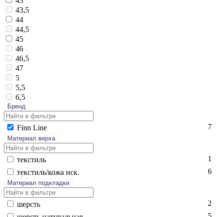
43
43,5
44
44,5
45
46
46,5
47
5
5,5
6,5
Бренд
7
Finn Li­ne
Материал верха
1
текс­тиль
6
текс­тиль/ко­жа иск.
Материал подкладки
2
шерсть
5
шерсть на­тураль­ная