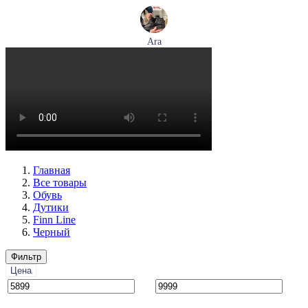
Ara
ботинки женские демисезонные Ara артикул 1211266-01
Размеры (RUS):
39
40
Перейти
к товару
Главная
Все товары
Обувь
Дутики
Finn Line
Черный
Фильтр
Цена