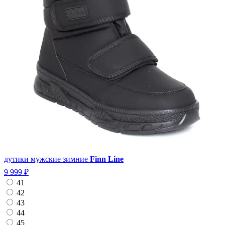
дутики мужские зимние
Finn Line
9 999 ₽
41
42
43
44
45