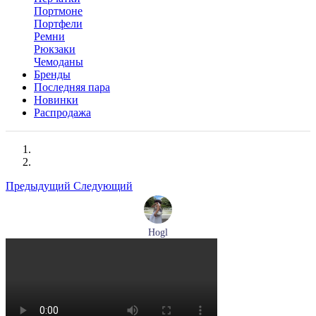
Портмоне
Портфели
Ремни
Рюкзаки
Чемоданы
Бренды
Последняя пара
Новинки
Распродажа
Предыдущий
Следующий
Hogl
туфли женские летние Hogl артикул 1100109-299
Размеры (RUS):
36
37
38
38,5
39
Перейти
к товару