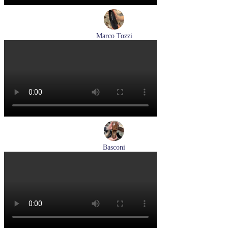
Marco Tozzi
лоферы женские демисезонные Marco Tozzi артикул 2-
24218-42-00B
Размеры (RUS):
36
37
38
39
40
41
Перейти
к товару
Basconi
туфли женские демисезонные Basconi артикул 701284B3-
YP
Размеры (RUS):
37
38
39
Перейти
к товару