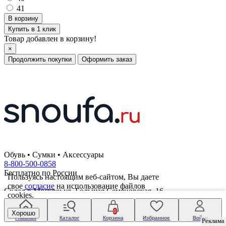
41
Купить в 1 клик
Товар добавлен в корзину!
×
Продолжить покупки
Оформить заказ
Обувь • Сумки • Аксессуары
8-800-500-0858
Бесплатно по России
Пользуясь настоящим веб-сайтом, Вы даете
свое
согласие
на использование файлов
Склад в Москве: ул. Большая Семеновская, 16
cookies.
по Москве: 8 (499) 490 28 05
0
Хорошо
по Санкт-Петербургу: 8 (812) 317 22 58
Главная
Каталог
Корзина
Избранное
Войти
Реклама
Реклама