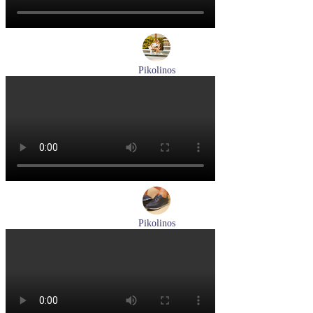
Pikolinos
кроссовки женские летние Pikolinos артикул W4R-6622C1
Размеры (RUS):
37
38
Перейти
к товару
Pikolinos
кроссовки мужские летние Pikolinos артикул M2A-6252
Blue
Размеры (RUS):
40
43
Перейти
к товару