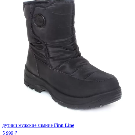
дутики мужские зимние
Finn Line
5 999 ₽