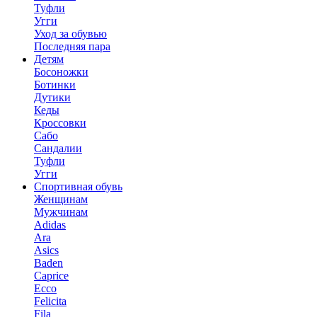
Туфли
Угги
Уход за обувью
Последняя пара
Детям
Босоножки
Ботинки
Дутики
Кеды
Кроссовки
Сабо
Сандалии
Туфли
Угги
Спортивная обувь
Женщинам
Мужчинам
Adidas
Ara
Asics
Baden
Caprice
Ecco
Felicita
Fila