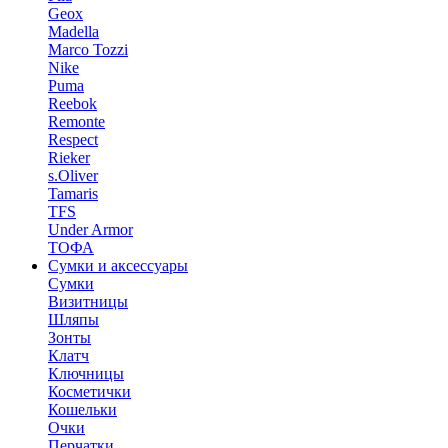
Geox
Madella
Marco Tozzi
Nike
Puma
Reebok
Remonte
Respect
Rieker
s.Oliver
Tamaris
TFS
Under Armor
ТОФА
Сумки и аксессуары
Сумки
Визитницы
Шляпы
Зонты
Клатч
Ключницы
Косметички
Кошельки
Очки
Перчатки