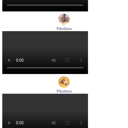
Pikolinos
ботинки мужские демисезонные Pikolinos артикул M2M-
8156C1
Размеры (RUS):
41
43
44
45
Перейти
к товару
Pikolinos
кроссовки мужские демисезонные Pikolinos артикул M5N-
6237C1
Размеры (RUS):
44
Перейти
к товару