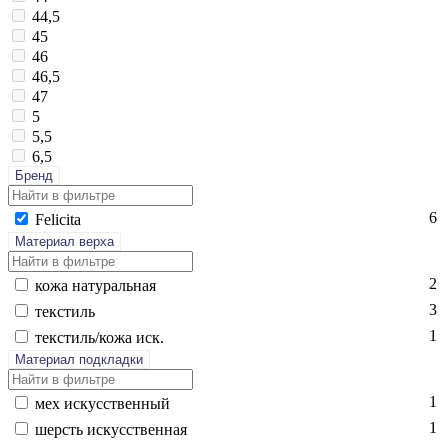
44,5
45
46
46,5
47
5
5,5
6,5
Бренд
6
Fe­lici­ta
Материал верха
2
ко­жа на­тураль­ная
3
текс­тиль
1
текс­тиль/ко­жа иск.
Материал подкладки
1
мех ис­кусс­твен­ный
1
шерсть ис­кусс­твен­ная