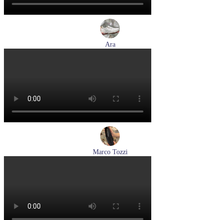
Ara
кроссовки женские летние Ara артикул 1225510-04
Размеры (RUS):
37
37,5
38
39
Перейти
к товару
Marco Tozzi
лоферы женские демисезонные Marco Tozzi артикул 2-
24218-42-00B
Размеры (RUS):
36
37
38
39
40
41
Перейти
к товару