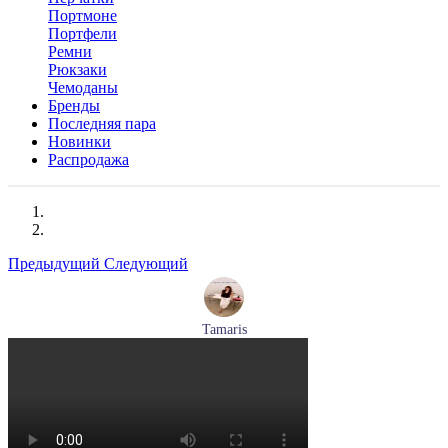
Портмоне
Портфели
Ремни
Рюкзаки
Чемоданы
Бренды
Последняя пара
Новинки
Распродажа
Предыдущий
Следующий
Tamaris
туфли женские летние Tamaris артикул 1-29512-46-098
Размеры (RUS):
36
37
40
Перейти
к товару