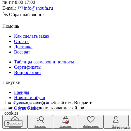
пн-пт 8:00-17:00
E-mail:
info@snoufa.ru
Обратный звонок
Помощь
Как сделать заказ
Оплата
Доставка
Возврат
Таблицы размеров и полноты
Сертификаты
Вопрос-ответ
Покупки
Бренды
Новинки обуви
Пользуясь настоящим веб-сайтом, Вы даете
Распродажа обуви
свое
согласие
на использование файлов
Обувь Rieker
cookies.
Tamaris обувь
Обувь Caprice
0
Недавно вы смотрели
Хорошо
Главная
Каталог
Корзина
Избранное
Войти
Реклама
Реклама
Видеообзоры товаров