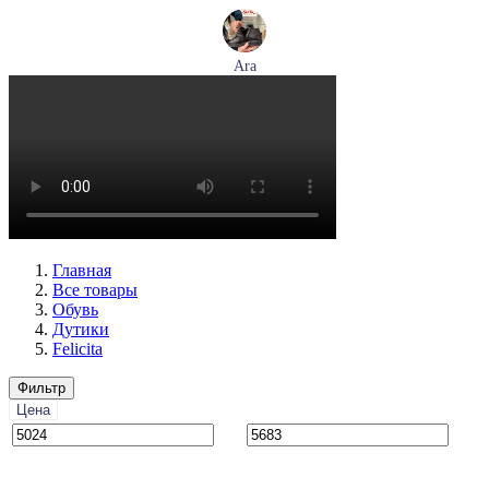
Ara
ботинки женские демисезонные Ara артикул 1211266-01
Размеры (RUS):
39
40
Перейти
к товару
Главная
Все товары
Обувь
Дутики
Felicita
Фильтр
Цена