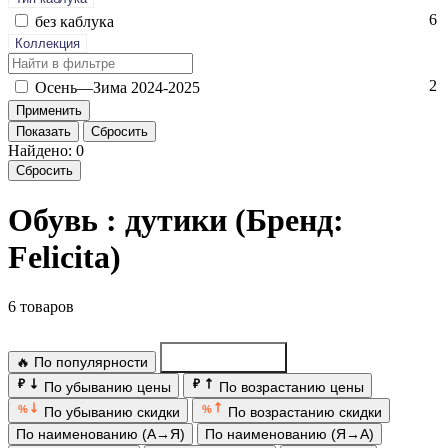
6
без каб­лу­ка
Коллекция
2
Осень—Зи­ма 2024-2025
Показать
Сбросить
Найдено: 0
Сбросить
Обувь : дутики (Бренд:
Felicita)
6 товаров
🔥 По популярности
По новинкам
₽
₽
По убыванию цены
По возрастанию цены
%
%
По убыванию скидки
По возрастанию скидки
По наименованию (А→Я)
По наименованию (Я→А)