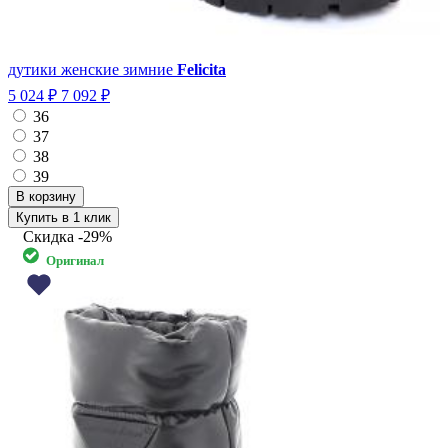
дутики женские зимние
Felicita
5 024 ₽
7 092 ₽
36
37
38
39
Купить в 1 клик
Скидка
-29%
Оригинал