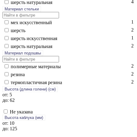
4
шерсть на­тураль­ная
Материал стельки
1
мех ис­кусс­твен­ный
2
шерсть
1
шерсть ис­кусс­твен­ная
2
шерсть на­тураль­ная
Материал подошвы
2
по­лимер­ные ма­тери­алы
2
ре­зина
2
тер­моплас­тичная ре­зина
Высота (длина голени) (cм)
от: 5
до: 62
Не указана
Высота каблука (мм)
от: 10
до: 125