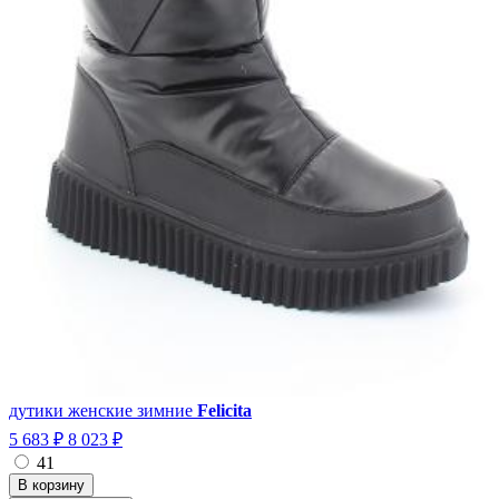
дутики женские зимние
Felicita
5 683 ₽
8 023 ₽
41