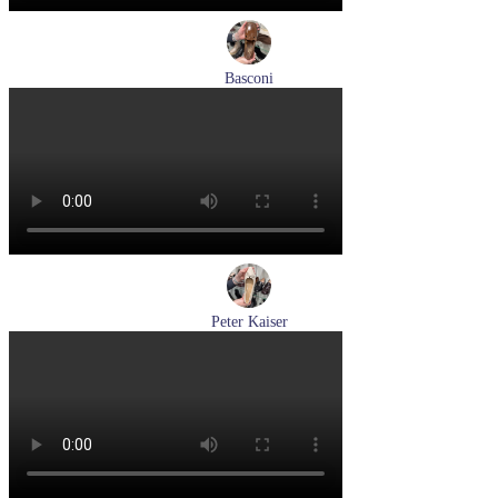
Basconi
туфли женские демисезонные Basconi артикул 701284B3-
YP
Размеры (RUS):
37
38
39
Перейти
к товару
Peter Kaiser
туфли женские демисезонные Peter Kaiser артикул 9-72241-
44-170
Размеры (RUS):
38,5
39
40
Перейти
к товару