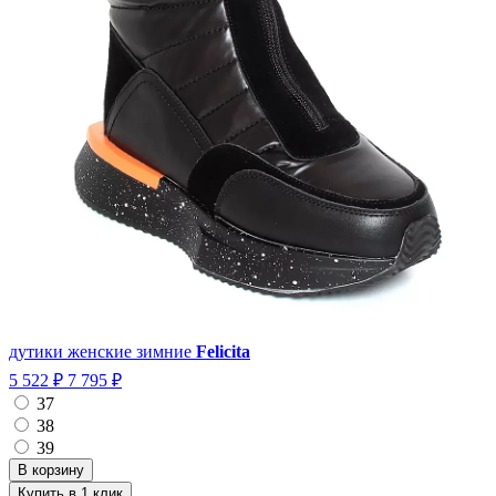
дутики женские зимние
Felicita
5 522 ₽
7 795 ₽
37
38
39
Купить в 1 клик