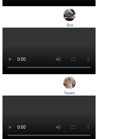
Ara
кеды женские демисезонные Ara артикул 1250016-20
Размеры (RUS):
37
37,5
38
38,5
39
40
Перейти
к товару
Suave
туфли женские демисезонные Suave артикул 6605T-
1L07,1I06
Размеры (RUS):
38
Перейти
к товару