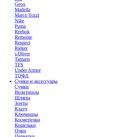
Geox
Madella
Marco Tozzi
Nike
Puma
Reebok
Remonte
Respect
Rieker
s.Oliver
Tamaris
TFS
Under Armor
ТОФА
Сумки и аксессуары
Сумки
Визитницы
Шляпы
Зонты
Клатч
Ключницы
Косметички
Кошельки
Очки
Перчатки