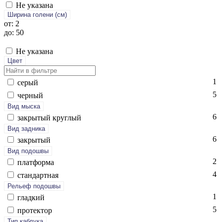
Не указана
Ширина голени (см)
от: 2
до: 50
Не указана
Цвет
1
се­рый
5
чер­ный
Вид мыска
6
зак­ры­тый круг­лый
Вид задника
6
зак­ры­тый
Вид подошвы
2
плат­форма
4
стан­дарт­ная
Рельеф подошвы
1
глад­кий
5
про­тек­тор
Тип каблука