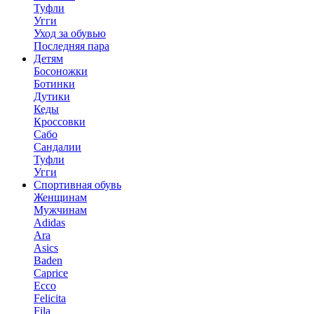
Туфли
Угги
Уход за обувью
Последняя пара
Детям
Босоножки
Ботинки
Дутики
Кеды
Кроссовки
Сабо
Сандалии
Туфли
Угги
Спортивная обувь
Женщинам
Мужчинам
Adidas
Ara
Asics
Baden
Caprice
Ecco
Felicita
Fila