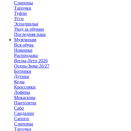
Слипоны
Тапочки
Туфли
Угги
Эспадрильи
Уход за обувью
Последняя пара
Мужчинам
Вся обувь
Новинки
Распродажа
Весна-Лето 2026
Осень-Зима 26/27
Ботинки
Дутики
Кеды
Кроссовки
Лоферы
Мокасины
Пантолеты
Сабо
Сандалии
Сапоги
Слипоны
Тапочки