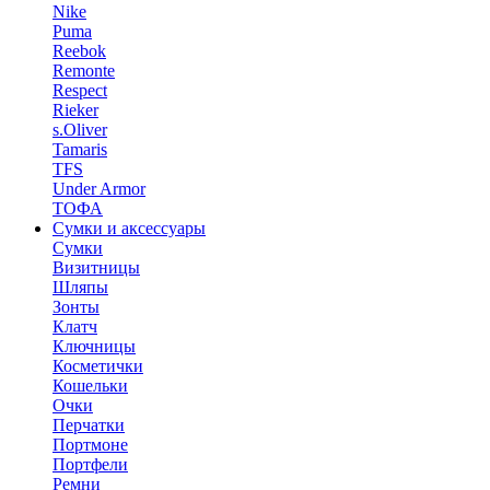
Nike
Puma
Reebok
Remonte
Respect
Rieker
s.Oliver
Tamaris
TFS
Under Armor
ТОФА
Сумки и аксессуары
Сумки
Визитницы
Шляпы
Зонты
Клатч
Ключницы
Косметички
Кошельки
Очки
Перчатки
Портмоне
Портфели
Ремни