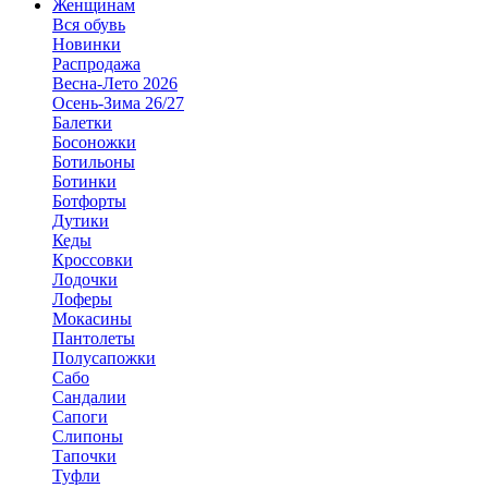
Женщинам
Вся обувь
Новинки
Распродажа
Весна-Лето 2026
Осень-Зима 26/27
Балетки
Босоножки
Ботильоны
Ботинки
Ботфорты
Дутики
Кеды
Кроссовки
Лодочки
Лоферы
Мокасины
Пантолеты
Полусапожки
Сабо
Сандалии
Сапоги
Слипоны
Тапочки
Туфли