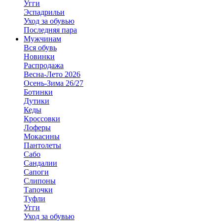
Угги
Эспадрильи
Уход за обувью
Последняя пара
Мужчинам
Вся обувь
Новинки
Распродажа
Весна-Лето 2026
Осень-Зима 26/27
Ботинки
Дутики
Кеды
Кроссовки
Лоферы
Мокасины
Пантолеты
Сабо
Сандалии
Сапоги
Слипоны
Тапочки
Туфли
Угги
Уход за обувью