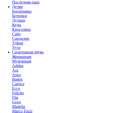
Последняя пара
Детям
Босоножки
Ботинки
Дутики
Кеды
Кроссовки
Сабо
Сандалии
Туфли
Угги
Спортивная обувь
Женщинам
Мужчинам
Adidas
Ara
Asics
Baden
Caprice
Ecco
Felicita
Fila
Geox
Madella
Marco Tozzi